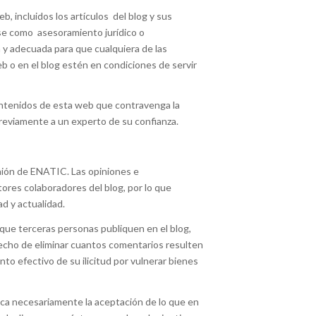
b, incluidos los artículos del blog y sus
se como asesoramiento jurídico o
y adecuada para que cualquiera de las
b o en el blog estén en condiciones de servir
ontenidos de esta web que contravenga la
previamente a un experto de su confianza.
pinión de ENATIC. Las opiniones e
tores colaboradores del blog, por lo que
ad y actualidad.
ue terceras personas publiquen en el blog,
recho de eliminar cuantos comentarios resulten
to efectivo de su ilicitud por vulnerar bienes
ica necesariamente la aceptación de lo que en