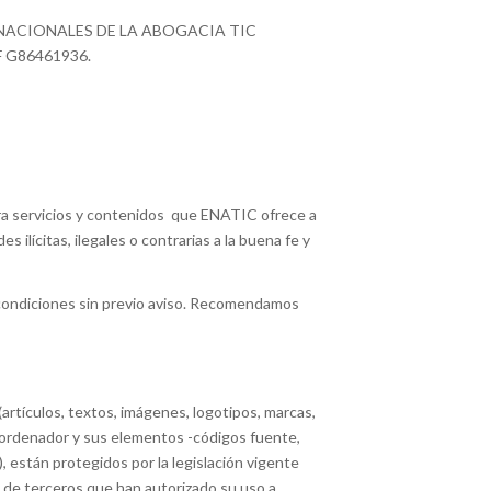
TOS NACIONALES DE LA ABOGACIA TIC
IF G86461936.
ra servicios y contenidos que ENATIC ofrece a
s ilícitas, ilegales o contrarias a la buena fe y
 condiciones sin previo aviso. Recomendamos
(artículos, textos, imágenes, logotipos, marcas,
 ordenador y sus elementos -códigos fuente,
), están protegidos por la legislación vigente
 de terceros que han autorizado su uso a