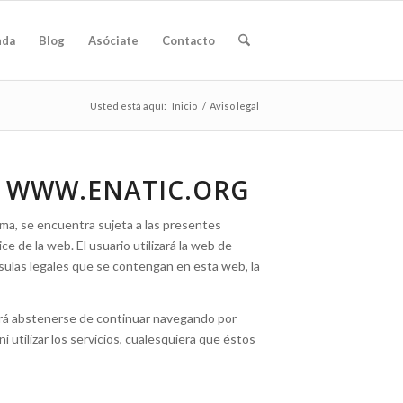
nda
Blog
Asóciate
Contacto
Usted está aquí:
Inicio
/
Aviso legal
S WWW.ENATIC.ORG
orma, se encuentra sujeta a las presentes
e de la web. El usuario utilizará la web de
usulas legales que se contengan en esta web, la
berá abstenerse de continuar navegando por
i utilizar los servicios, cualesquiera que éstos