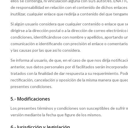
ellos se contenga, ni vinculación alguna con su/s autor/es. ENATIC 
de responsabilidad en relación con el contenido de dichos enlaces 
inutilizar, cualquier enlace que redirija a contenido del que tengam
Si algún usuario considera que cualquier contenido o enlace que s
dirigirse a la dirección postal o a la dirección de correo electrónic
condiciones, identificándose con nombre y apellidos, aportando un
comunicación e identificando con precisión el enlace o comentario, 
y las causas por las que así lo considera.
Se informa al usuario, de que, en el caso de que nos dirija notificac
anterior, sus datos personales por él facilitados serán incorporado
tratados con la finalidad de dar respuesta a su requerimiento. Po
rectificación, cancelación y oposición de la misma manera que qued
presentes condiciones.
5.- Modificaciones
Los presentes términos y condiciones son susceptibles de sufrir mo
versión mediante la fecha que figure de los mismos.
6.- Jurisdicción y legislación