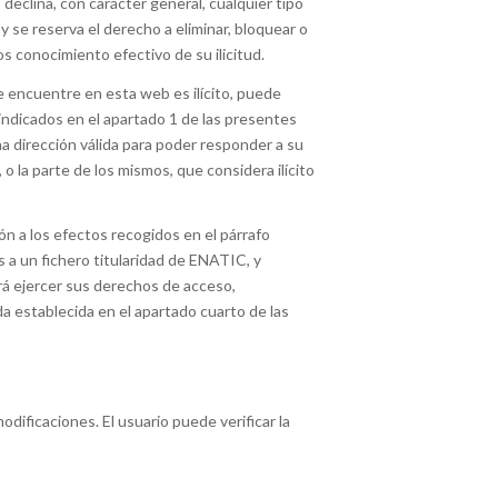
declina, con carácter general, cualquier tipo
y se reserva el derecho a eliminar, bloquear o
os conocimiento efectivo de su ilicitud.
e encuentre en esta web es ilícito, puede
o indicados en el apartado 1 de las presentes
a dirección válida para poder responder a su
o la parte de los mismos, que considera ilícito
ión a los efectos recogidos en el párrafo
s a un fichero titularidad de ENATIC, y
drá ejercer sus derechos de acceso,
a establecida en el apartado cuarto de las
dificaciones. El usuario puede verificar la