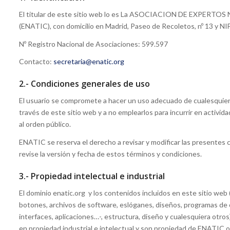
El titular de este sitio web lo es La ASOCIACION DE EXPER
(ENATIC), con domicilio en Madrid, Paseo de Recoletos, nº 13 y N
Nº Registro Nacional de Asociaciones: 599.597
Contacto:
secretaria@enatic.org
2.- Condiciones generales de uso
El usuario se compromete a hacer un uso adecuado de cualesquie
través de este sitio web y a no emplearlos para incurrir en actividade
al orden público.
ENATIC se reserva el derecho a revisar y modificar las presentes
revise la versión y fecha de estos términos y condiciones.
3.- Propiedad intelectual e industrial
El dominio enatic.org y los contenidos incluidos en este sitio web 
botones, archivos de software, eslóganes, diseños, programas de
interfaces, aplicaciones…-, estructura, diseño y cualesquiera otros
en propiedad industrial e intelectual y son propiedad de ENATIC o