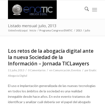
Listado mensual: julio, 2013
Usted está aquí:
Inicio
/
Programa Congreso ENATIC
/
2013
/
julio
Los retos de la abogacía digital ante
la nueva Sociedad de la
Información – Jornada TICLawyers
/
/
/
11 julio, 2013
0 Comentarios
en
Comunicación
,
Eventos
por
Enatic
Abogacía Digital
El uso e implantación generalizada de las nuevas tecnologías
en todos los ámbitos de la sociedad es una realidad
innegable desde hace años. En este evento tratamos de
identificar y analizar cuál debería ser el papel del abogado