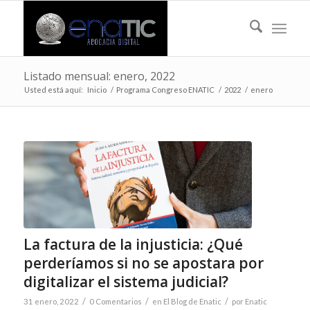
Listado mensual: enero, 2022
Usted está aquí:
Inicio
/
Programa Congreso ENATIC
/
2022
/
enero
La factura de la injusticia: ¿Qué
perderíamos si no se apostara por
digitalizar el sistema judicial?
/
/
/
31 enero, 2022
0 Comentarios
en
El Blog de Enatic
por
Enatic