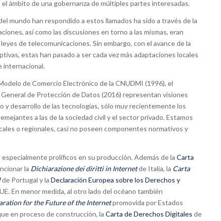
 el ámbito de una gobernanza de múltiples partes interesadas.
del mundo han respondido a estos llamados ha sido a través de la
ciones, así como las discusiones en torno a las mismas, eran
 leyes de telecomunicaciones. Sin embargo, con el avance de la
ruptivas, estas han pasado a ser cada vez más adaptaciones locales
e internacional.
Modelo de Comercio Electrónico de la CNUDMI (1996), el
General de Protección de Datos (2016) representan visiones
 y desarrollo de las tecnologías, sólo muy recientemente los
mejantes a las de la sociedad civil y el sector privado. Estamos
cales o regionales, casi no poseen componentes normativos y
 especialmente prolíficos en su producción. Además de la
Carta
cionar la
Dichiarazione dei diritti in Internet
de Italia, la
Carta
l
de Portugal y la
Declaración Europea sobre los Derechos y
 UE. En menor medida, al otro lado del océano también
ration for the Future of the Internet
promovida por Estados
que en proceso de construcción, la
Carta de Derechos Digitales
de