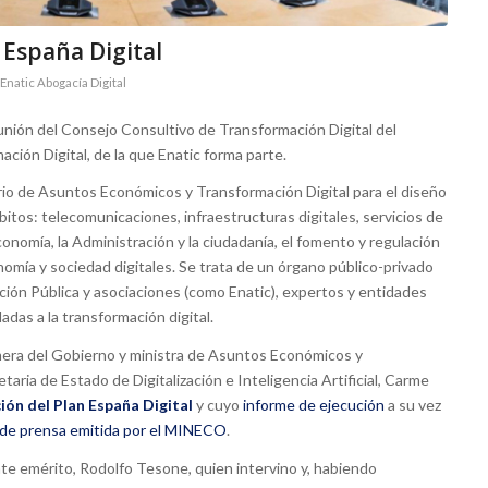
 España Digital
Enatic Abogacía Digital
eunión del Consejo Consultivo de Transformación Digital del
ión Digital, de la que Enatic forma parte.
rio de Asuntos Económicos y Transformación Digital para el diseño
mbitos: telecomunicaciones, infraestructuras digitales, servicios de
conomía, la Administración y la ciudadanía, el fomento y regulación
conomía y sociedad digitales. Se trata de un órgano público-privado
ión Pública y asociaciones (como Enatic), expertos y entidades
adas a la transformación digital.
imera del Gobierno y ministra de Asuntos Económicos y
etaria de Estado de Digitalización e Inteligencia Artificial, Carme
ión del Plan España Digital
y cuyo
informe de ejecución
a su vez
 de prensa emitida por el MINECO
.
te emérito, Rodolfo Tesone, quien intervino y, habiendo