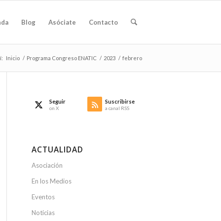
nda
Blog
Asóciate
Contacto
í:
Inicio
/
Programa Congreso ENATIC
/
2023
/
febrero
Seguir
Suscribirse
on X
a canal RSS
ACTUALIDAD
Asociación
En los Medios
Eventos
Noticias