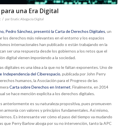
 para una Era Digital
/
c
por
Enatic Abogacía Digital
no, Pedro Sánchez, presentó la Carta de Derechos Digitales
, un
ar los derechos más relevantes en el entorno y los espacios
nismos internacionales han publicado o están trabajando en la
can ser una respuesta desde los gobiernos a los retos que el
ión digital vienen imponiendo a la sociedad.
as digitales es una idea a la que no le faltan exponentes. Uno de
de Independencia del Ciberespacio
, publicada por John Perry
erechos humanos, la Asociación para el Progreso de las
imera
Carta sobre Derechos en Internet
. Finalmente, en 2014
 cual se hace mención explícita a los derechos digitales.
as anteriormente es su naturaleza propositiva, pues promueven
, en armonía con valores y principios fundamentales. Así mismo,
obiernos. Es interesante ver cómo el paso del tiempo va mudando
ras que Perry Barlow aboga por su no intervención, tanto la APC