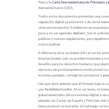
Perú y la
Carta Iberoamericana de Principios y
Iberoamericanos (OEI).
Todos estos documentos presentan una consti
regulación digital ya existente y de cierta man
sería una excepción). Establecen un esquema de 
pese a no ser agendas digitales. Son lo suficie
públicas o nuevas regulaciones, pero igualment
incluso judicial.
A diferencia de la sociedad civil y el sector p
internacionales solo se pueden interpelar a sí
desafíos para los derechos humanos que plantean
ejercicios de posicionamiento institucional s
acciones pasadas, corregir las presentes y guiar
Hay que decir además que el formato bajo el c
una flexibilidad inédita. Al no ser leyes, ni tra
gubernamentales del ecosistema digital, a veces
ejemplo, las Cartas de España y Perú han sido 
hasta producir un borrador, el cual luego se ha