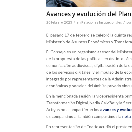
Avances y evolución del Plan
/
/
20 febrero, 2023
en
Relaciones Institucionales
por
El pasado 17 de febrero se celebró la quinta r
Ministerio de Asuntos Económicos y Transformac
El Consejo es un organismo asesor del Ministe
de la propuesta de las políticas en distintos á
comunicación audiovisual, digitalización de la e
de los servicios digitales, y el impulso de la e
integrado por representantes de la Administrac
económicas y sociales del ámbito privado vincul
En la mencionada sesión, la vicepresidenta pr
Transformación Digital, Nadia Calviño; y la Secr
Artigas nos compartieron los
avances y evoluc
os compartimos. También compartimos la
nota
En representación de Enatic acudió el presiden