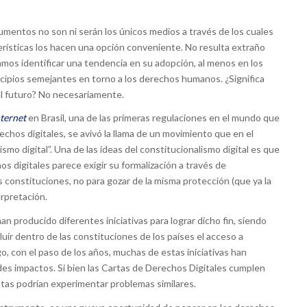
cumentos no son ni serán los únicos medios a través de los cuales
erísticas los hacen una opción conveniente. No resulta extraño
damos identificar una tendencia en su adopción, al menos en los
ncipios semejantes en torno a los derechos humanos. ¿Significa
el futuro? No necesariamente.
nternet
en Brasil, una de las primeras regulaciones en el mundo que
chos digitales, se avivó la llama de un movimiento que en el
o digital”. Una de las ideas del constitucionalismo digital es que
s digitales parece exigir su formalización a través de
as constituciones, no para gozar de la misma protección (que ya la
erpretación.
an producido diferentes iniciativas para lograr dicho fin, siendo
uir dentro de las constituciones de los países el acceso a
 con el paso de los años, muchas de estas iniciativas han
des impactos. Si bien las Cartas de Derechos Digitales cumplen
estas podrían experimentar problemas similares.