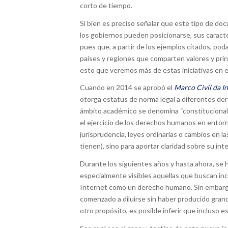
corto de tiempo.
Si bien es preciso señalar que este tipo de do
los gobiernos pueden posicionarse, sus caract
pues que, a partir de los ejemplos citados, po
países y regiones que comparten valores y pri
esto que veremos más de estas iniciativas en 
Cuando en 2014 se aprobó el
Marco Civil da I
otorga estatus de norma legal a diferentes dere
ámbito académico se denomina “constitucionalism
el ejercicio de los derechos humanos en entorno
jurisprudencia, leyes ordinarias o cambios en l
tienen), sino para aportar claridad sobre su int
Durante los siguientes años y hasta ahora, se h
especialmente visibles aquellas que buscan incl
Internet como un derecho humano. Sin embargo,
comenzado a diluirse sin haber producido gran
otro propósito, es posible inferir que incluso 