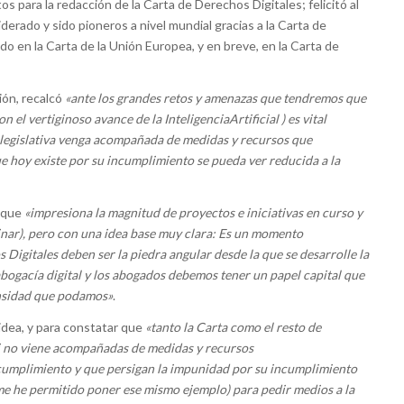
 para la redacción de la Carta de Derechos Digitales; felicitó al
iderado y sido pioneros a nivel mundial gracias a la Carta de
do en la Carta de la Unión Europea, y en breve, en la Carta de
ión, recalcó
«ante los grandes retos y amenazas que tendremos que
el vertiginoso avance de la InteligenciaArtificial ) es vital
a legislativa venga acompañada de medidas y recursos que
e hoy existe por su incumplimiento se pueda ver reducida a la
ó que
«impresiona la magnitud de proyectos e iniciativas en curso y
minar), pero con una idea base muy clara: Es un momento
 Digitales deben ser la piedra angular desde la que se desarrolle la
a abogacía digital y los abogados debemos tener un papel capital que
ensidad que podamos»
.
idea, y para constatar que
«tanto la Carta como el resto de
a si no viene acompañadas de medidas y recursos
umplimiento y que persigan la impunidad por su incumplimiento
 (me he permitido poner ese mismo ejemplo) para pedir medios a la