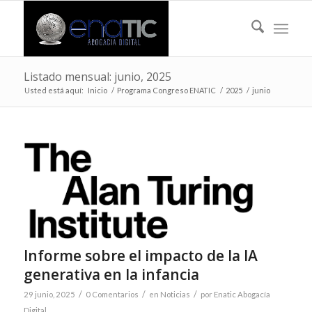
Listado mensual: junio, 2025
Usted está aquí:
Inicio
/
Programa Congreso ENATIC
/
2025
/
junio
Informe sobre el impacto de la IA
generativa en la infancia
/
/
/
29 junio, 2025
0 Comentarios
en
Noticias
por
Enatic Abogacía
Digital