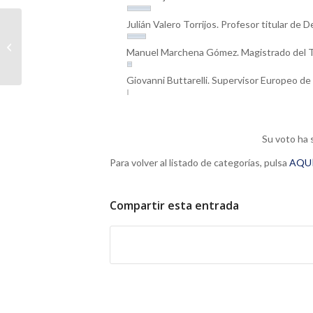
Julián Valero Torrijos. Profesor titular de
Premios enaTIC 2016: innovación
Manuel Marchena Gómez. Magistrado del T
jurídica en 2016
Giovanni Buttarelli. Supervisor Europeo d
Su voto ha 
Para volver al listado de categorías, pulsa
AQU
Compartir esta entrada