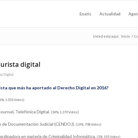
Enatic
Actualidad
Age
Usted está aquí:
Inicio
/
Co
urista digital
a Digital
rista que más ha aportado al Derecho Digital en 2016?
6%, 1.353 Votes)
unsel, Telefónica Digital.
(34%, 1.270 Votes)
tro de Documentación Judicial (CENDOJ).
(19%, 708 Votes)
Coordinadora en materia de Criminalidad Informática.
(5%, 195 Votes)