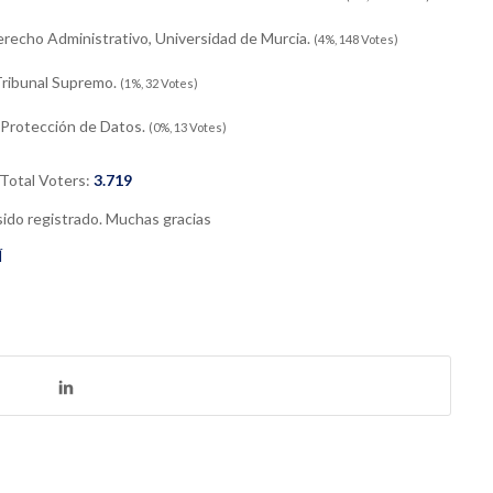
 Derecho Administrativo, Universidad de Murcia.
(4%, 148 Votes)
ribunal Supremo.
(1%, 32 Votes)
e Protección de Datos.
(0%, 13 Votes)
Total Voters:
3.719
sido registrado. Muchas gracias
Í