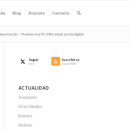
nda
Blog
Asóciate
Contacto
municación
/
Premios enaTIC 2016: mejor jurista digital
Seguir
Suscribirse
on X
a canal RSS
ACTUALIDAD
Asociación
En los Medios
Eventos
Noticias