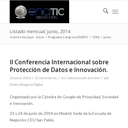
Listado mensual: junio, 2014
Usted está aquí:
Inicio
/
Programa Congreso ENATIC
/
2014
/
junio
II Conferencia Internacional sobre
Protección de Datos e Innovación.
/
/
/
23 junio, 2014
0 Comentarios
en
Comunicación
,
Eventos
por
Enatic Abogacía Digital
Organizado por la Cátedra de Google de Privacidad, Sociedad
e Innovación.
23 y 24 de junio de 2014 en Madrid. Sede de la Escuela de
Negocios CEU San Pablo.