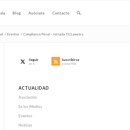
nda
Blog
Asóciate
Contacto
ad
/
Eventos
/
Compliance Penal – Jornada TICLawyers
Seguir
Suscribirse
on X
a canal RSS
ACTUALIDAD
Asociación
En los Medios
Eventos
Noticias