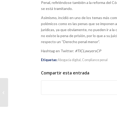
Penal, refiriéndose también a la reforma del C
se está tramitando.
Asimismo, incidió en uno de los temas más com
polémicos como es las penas que se imponen a
jurídicas, ya que obviamente, no pueden ir a la c
no existe la pena de prisión, por lo que a su juici
respecto un “Derecho penal menor”.
Hashtag en Twitter:
#TICLawyersCP
Etiquetas:
Abogacía digital
,
Compliance penal
Compartir esta entrada
“Seguridad del Estado y Privacidad”