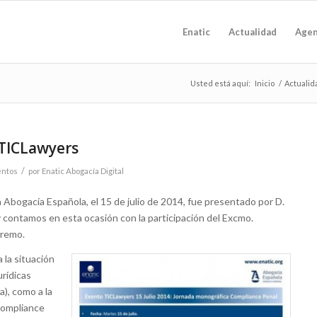
Enatic
Actualidad
Age
Usted está aquí:
Inicio
/
Actualid
 TICLawyers
/
entos
por
Enatic Abogacía Digital
 Abogacía Española, el 15 de julio de 2014, fue presentado por D.
 contamos en esta ocasión con la participación del Excmo.
premo.
 la situación
urídicas
), como a la
Compliance