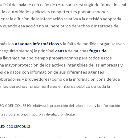
ial de mala fe con el fin de retrasar o restringir de forma desleal
, las autoridades judiciales competentes podrán imponer
ar la difusión de la información relativa a la decisión adoptada
 y cuando esa acción no vulnere otros derechos o intereses del
 más los
ataques informáticos
y la falta de medidas organizativas
 seguirán siendo) la principal
causa
de muchas
fugas de
ya llevamos mucho tiempo preparándonos para todos estos
una mayor protección de los activos intangibles de las empresas y
ses de datos con información de sus diferentes agentes
olaboradores y proveedores) como de la información considerada
r los derechos fundamentales e interés público de toda la
DEL CONSEJO relativa a la protección del saber hacer y la información
su obtención, utilización y divulgación ilícitas.
=CELEX:52013PC0813