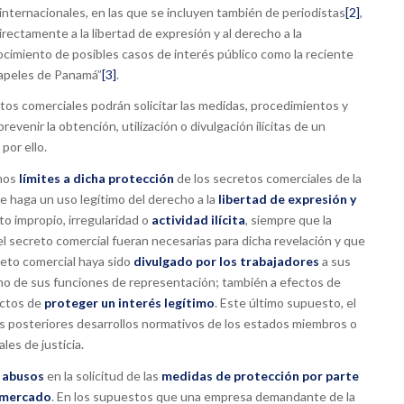
internacionales, en las que se incluyen también de periodistas
[2]
,
ectamente a la libertad de expresión y al derecho a la
onocimiento de posibles casos de interés público como la reciente
Papeles de Panamá”
[3]
.
tos comerciales podrán solicitar las medidas, procedimientos y
prevenir la obtención, utilización o divulgación ilícitas de un
por ello.
nos
límites a dicha protección
de los secretos comerciales de la
e haga un uso legítimo del derecho a la
libertad de expresión y
o impropio, irregularidad o
actividad ilícita
, siempre que la
el secreto comercial fueran necesarias para dicha revelación y que
reto comercial haya sido
divulgado por los trabajadores
a sus
imo de sus funciones de representación; también a efectos de
ectos de
proteger un interés legítimo
. Este último supuesto, el
os posteriores desarrollos normativos de los estados miembros o
les de justicia.
n
abusos
en la solicitud de las
medidas de protección por parte
l mercado
. En los supuestos que una empresa demandante de la