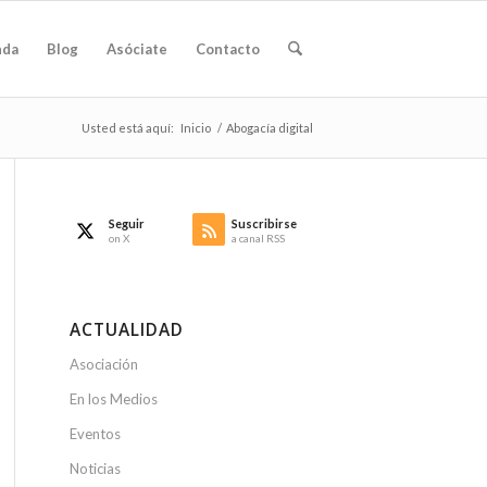
nda
Blog
Asóciate
Contacto
Usted está aquí:
Inicio
/
Abogacía digital
Seguir
Suscribirse
on X
a canal RSS
ACTUALIDAD
Asociación
En los Medios
Eventos
Noticias