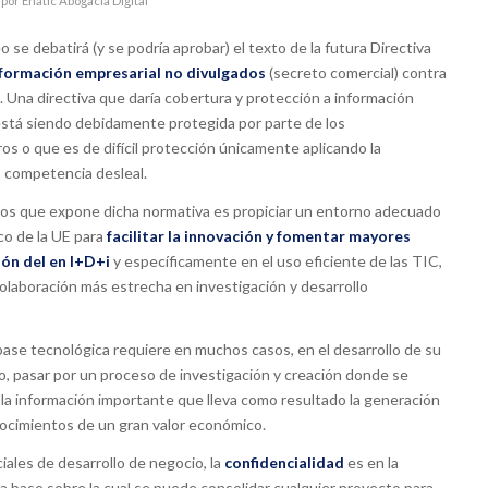
por
Enatic Abogacía Digital
se debatirá (y se podría aprobar) el texto de la futura Directiva
información empresarial no divulgados
(secreto comercial) contra
. Una directiva que daría cobertura y protección a información
está siendo debidamente protegida por parte de los
s o que es de difícil protección únicamente aplicando la
o competencia desleal.
vos que expone dicha normativa es propiciar un entorno adecuado
co de la UE para
facilitar la innovación y fomentar mayores
ión del en I+D+i
y específicamente en el uso eficiente de las TIC,
olaboración más estrecha en investigación y desarrollo
base tecnológica requiere en muchos casos, en el desarrollo de su
, pasar por un proceso de investigación y creación donde se
lla información importante que lleva como resultado la generación
ocimientos de un gran valor económico.
ciales de desarrollo de negocio, la
confidencialidad
es en la
a base sobre la cual se puede consolidar cualquier proyecto para