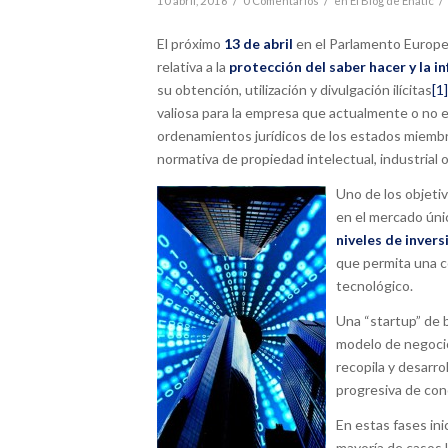
/
/
/
10 abril, 2016
0 Comentarios
en
El Blog de Enatic
El próximo
13 de abril
en el Parlamento Europeo 
relativa a la
protección del saber hacer y la 
su obtención, utilización y divulgación ilícitas
[1]
valiosa para la empresa que actualmente o no 
ordenamientos jurídicos de los estados miembro
normativa de propiedad intelectual, industrial 
Uno de los objeti
en el mercado úni
niveles de invers
que permita una c
tecnológico.
Una “startup” de 
modelo de negocio
recopila y desarro
progresiva de con
En estas fases ini
mayoría de casos l