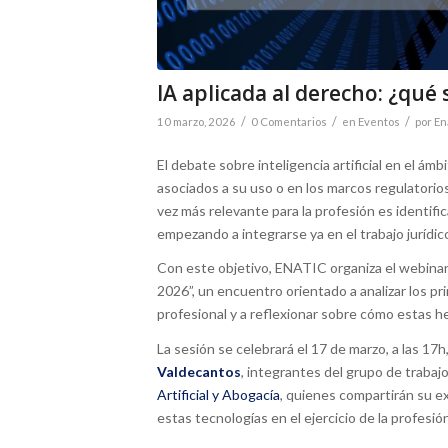
IA aplicada al derecho: ¿qué
/
/
/
10 marzo, 2026
0 Comentarios
en
Eventos
por
En
El debate sobre inteligencia artificial en el ámb
asociados a su uso o en los marcos regulatorio
vez más relevante para la profesión es identific
empezando a integrarse ya en el trabajo jurídic
Con este objetivo, ENATIC organiza el webinar
2026”, un encuentro orientado a analizar los prim
profesional y a reflexionar sobre cómo estas 
La sesión se celebrará el 17 de marzo, a las 17h
Valdecantos
, integrantes del grupo de trabajo
Artificial y Abogacía
, quienes compartirán su ex
estas tecnologías en el ejercicio de la profesió