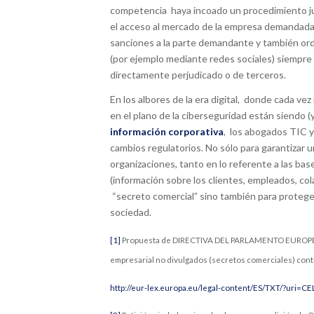
competencia haya incoado un procedimiento judic
el acceso al mercado de la empresa demandada
sanciones a la parte demandante y también orden
(por ejemplo mediante redes sociales) siempre
directamente perjudicado o de terceros.
En los albores de la era digital, donde cada vez
en el plano de la ciberseguridad están siendo (y
información corporativa
, los abogados TIC 
cambios regulatorios. No sólo para garantizar 
organizaciones, tanto en lo referente a las ba
(información sobre los clientes, empleados, c
“secreto comercial” sino también para protege
sociedad.
[1]
Propuesta de DIRECTIVA DEL PARLAMENTO EUROPEO Y 
empresarial no divulgados (secretos comerciales) contra 
http://eur-lex.europa.eu/legal-content/ES/TXT/?uri