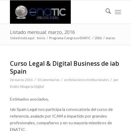
Listado mensual: marzo, 2016
Usted está aquí:
Inicio
/
Programa Congreso ENATIC
/
2016
/
marzo
Curso Legal & Digital Business de iab
Spain
/
/
/
26 marzo, 2016
0 Comentarios
en
Relaciones Institucionales
por
Enatic Abogacía Digital
Estimados asociados,
Iab Spain Legal nos participa la convocatoria del curso de
referencia, avalado por ICAM e impartido por grandes
profesionales, compañeros y en su mayoría miembros de
ENATIC.