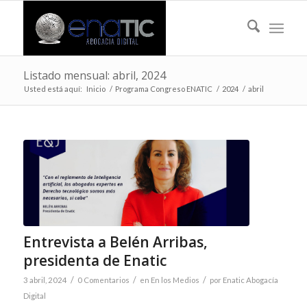
Listado mensual: abril, 2024
Usted está aquí:
Inicio
/
Programa Congreso ENATIC
/
2024
/
abril
Entrevista a Belén Arribas,
presidenta de Enatic
/
/
/
3 abril, 2024
0 Comentarios
en
En los Medios
por
Enatic Abogacía
Digital