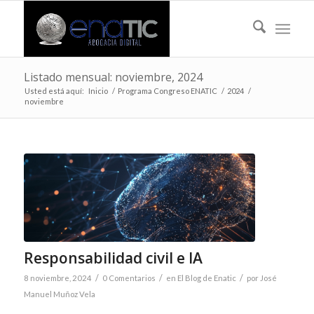
Listado mensual: noviembre, 2024
Usted está aquí:
Inicio
/
Programa Congreso ENATIC
/
2024
/
noviembre
Responsabilidad civil e IA
/
/
/
8 noviembre, 2024
0 Comentarios
en
El Blog de Enatic
por
José
Manuel Muñoz Vela