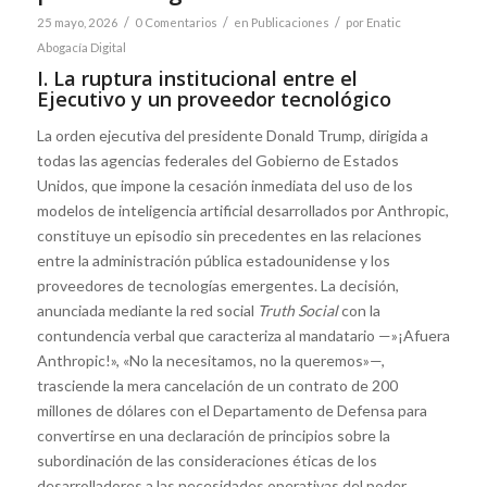
/
/
/
25 mayo, 2026
0 Comentarios
en
Publicaciones
por
Enatic
Abogacía Digital
I. La ruptura institucional entre el
Ejecutivo y un proveedor tecnológico
La orden ejecutiva del presidente Donald Trump, dirigida a
todas las agencias federales del Gobierno de Estados
Unidos, que impone la cesación inmediata del uso de los
modelos de inteligencia artificial desarrollados por Anthropic,
constituye un episodio sin precedentes en las relaciones
entre la administración pública estadounidense y los
proveedores de tecnologías emergentes. La decisión,
anunciada mediante la red social
Truth Social
con la
contundencia verbal que caracteriza al mandatario —»¡Afuera
Anthropic!», «No la necesitamos, no la queremos»—,
trasciende la mera cancelación de un contrato de 200
millones de dólares con el Departamento de Defensa para
convertirse en una declaración de principios sobre la
subordinación de las consideraciones éticas de los
desarrolladores a las necesidades operativas del poder