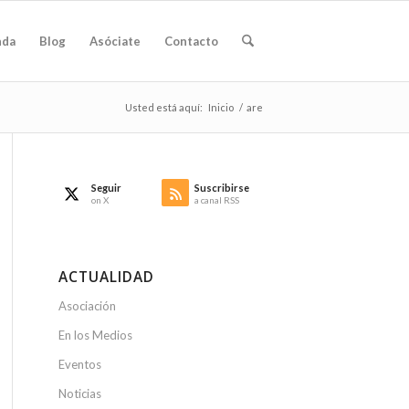
nda
Blog
Asóciate
Contacto
Usted está aquí:
Inicio
/
are
Seguir
Suscribirse
on X
a canal RSS
ACTUALIDAD
Asociación
En los Medios
Eventos
Noticias