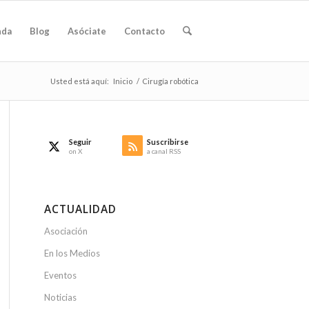
nda
Blog
Asóciate
Contacto
Usted está aquí:
Inicio
/
Cirugía robótica
Seguir
Suscribirse
on X
a canal RSS
ACTUALIDAD
Asociación
En los Medios
Eventos
Noticias