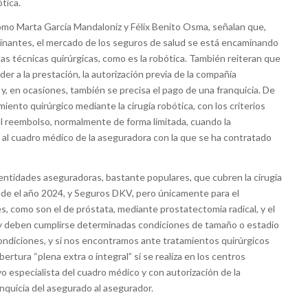
tica.
 como Marta García Mandaloniz y Félix Benito Osma, señalan que,
nantes, el mercado de los seguros de salud se está encaminando
as técnicas quirúrgicas, como es la robótica. También reiteran que
er a la prestación, la autorización previa de la compañía
y, en ocasiones, también se precisa el pago de una franquicia. De
iento quirúrgico mediante la cirugía robótica, con los criterios
e el reembolso, normalmente de forma limitada, cuando la
o al cuadro médico de la aseguradora con la que se ha contratado
ntidades aseguradoras, bastante populares, que cubren la cirugía
sde el año 2024, y Seguros DKV, pero únicamente para el
s, como son el de próstata, mediante prostatectomía radical, y el
 y deben cumplirse determinadas condiciones de tamaño o estadio
ondiciones, y si nos encontramos ante tratamientos quirúrgicos
obertura “plena extra o integral” si se realiza en los centros
vo especialista del cuadro médico y con autorización de la
nquicia del asegurado al asegurador.