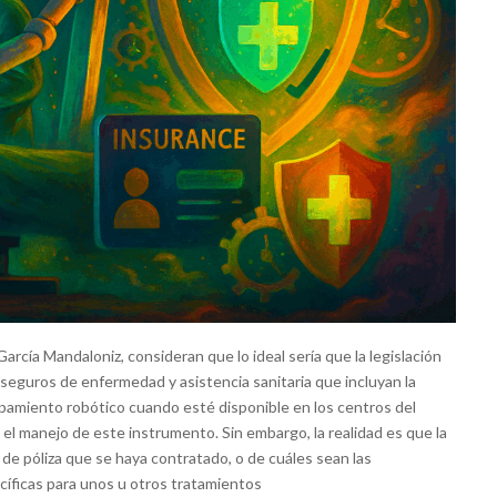
arcía Mandaloniz, consideran que lo ideal sería que la legislación
 seguros de enfermedad y asistencia sanitaria que incluyan la
equipamiento robótico cuando esté disponible en los centros del
el manejo de este instrumento. Sin embargo, la realidad es que la
o de póliza que se haya contratado, o de cuáles sean las
cíficas para unos u otros tratamientos