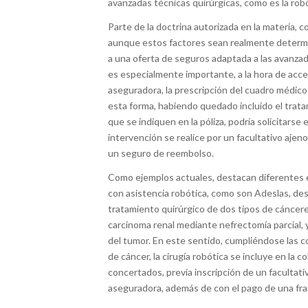
avanzadas técnicas quirúrgicas, como es la robó
Parte de la doctrina autorizada en la materia,
aunque estos factores sean realmente determi
a una oferta de seguros adaptada a las avanzad
es especialmente importante, a la hora de acced
aseguradora, la prescripción del cuadro médico 
esta forma, habiendo quedado incluido el tratam
que se indiquen en la póliza, podría solicitars
intervención se realice por un facultativo ajen
un seguro de reembolso.
Como ejemplos actuales, destacan diferentes e
con asistencia robótica, como son Adeslas, de
tratamiento quirúrgico de dos tipos de cáncere
carcinoma renal mediante nefrectomía parcial,
del tumor. En este sentido, cumpliéndose las c
de cáncer, la cirugía robótica se incluye en la c
concertados, previa inscripción de un facultati
aseguradora, además de con el pago de una fra