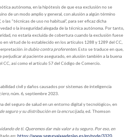
robótica autónoma, en la hipótesis de que esa exclusión no se
sino de un modo amplio y general, con alusión a algún término
 o las “técnicas de uso no habitual”, para ser eficaz dicha
ovedad o la inseguridad alegada de la técnica autónoma. Por tanto,
uridad, no estaría excluida de cobertura cuando la exclusión fuese
lo en virtud de lo establecido en los artículos 1288 y 1289 del CC,
nterpretación
in dubio contra proferenten.
Esto se traduce en que,
e perjudicar al paciente asegurado, en alusión también a la buena
del CC, así como el artículo 57 del Código de Comercio.
lidad civil y daños causados por sistemas de inteligencia
ciero,
núm. 6, septiembre 2023.
ima del seguro de salud en un entorno digital y tecnológico», en
de seguro y su distribución en la encrucijada,
ed. Thomson
idando de ti. Queremos dar más valor a tu seguro. Por eso, en
ltado en:
https://www.segurvaixaadeslas.es/en/node/3320
.