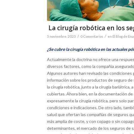
La cirugía robótica en los s
/
/
5 noviembre, 2025
0 Comentarios
en
El Blog de Ena
¿Se cubre la cirugía robótica en las actuales pó
Actualmente la doctrina no ofrece una respue
diversos factores, como la compañía asegurador
Algunos autores han revisado las condiciones 
información sobre los productos de seguro de 
la cirugía robótica, junto a la cirugía bariátrica, 
cubiertas. Ahora bien, en la documentación de o
expresamente la cirugía robótica, pero solo pa
condiciones e indicaciones. De otro lado, tam
salud que ofertan las compañías de seguros que
más amplia de coste, y con copago o sin copag
determinantes, el mercado de los seguros de s