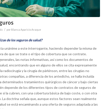
eguros
/
tic
por
Blanca Aparicio Araque
lizas de los seguros de salud?
sta unánime a este interrogante, haciendo depender la misma de
a de que se trate o el tipo de cobertura que se contrate.
generales, las notas informativas, así como los documentos de
salud, encontrando que en alguno de ellos se cita expresamente
a la radiocirugía y la cirugía de párkinson, entre las cirugías no
tras compañías, a diferencia de los antedicho, se halla incluida
ra determinados tratamientos quirúrgicos de cáncer y bajo ciertas
bién depende de los diferentes tipos de contratos de seguros de
 sí la cubren, con una cobertura básica de bajo coste, o con otra
o. La doctrina señala que, aunque estos factores sean realmente
alud se está encaminando a una oferta de seguros adaptada a las