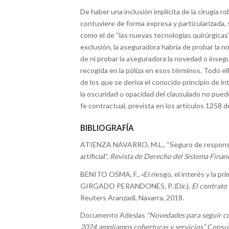
De haber una inclusión implícita de la cirugía 
contuviere de forma expresa y particularizada, 
como el de “las nuevas tecnologías quirúrgicas”,
exclusión, la aseguradora habría de probar la n
de ni probar la aseguradora la novedad o inseg
recogida en la póliza en esos términos. Todo el
de los que se deriva el conocido principio de i
la oscuridad u opacidad del clausulado no pued
fe contractual, prevista en los artículos 1258 
BIBLIOGRAFÍA
ATIENZA NAVARRO, M.L., “Seguro de responsabi
artificial”,
Revista de Derecho del Sistema Finan
BENITO OSMA, F., «El riesgo, el interés y la pr
GIRGADO PERANDONES, P. (Dir.),
El contrato 
Reuters Aranzadi, Navarra, 2018.
Documento Adeslas
“Novedades para seguir cu
2024 ampliamos coberturas y servicios”.
Consu