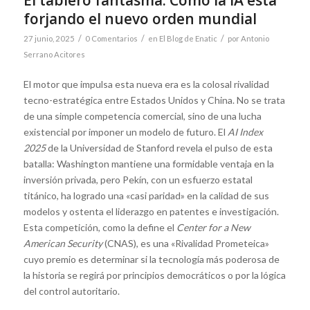
forjando el nuevo orden mundial
/
/
/
27 junio, 2025
0 Comentarios
en
El Blog de Enatic
por
Antonio
Serrano Acitores
El motor que impulsa esta nueva era es la colosal rivalidad
tecno-estratégica entre Estados Unidos y China. No se trata
de una simple competencia comercial, sino de una lucha
existencial por imponer un modelo de futuro. El
AI Index
2025
de la Universidad de Stanford revela el pulso de esta
batalla: Washington mantiene una formidable ventaja en la
inversión privada, pero Pekín, con un esfuerzo estatal
titánico, ha logrado una «casi paridad» en la calidad de sus
modelos y ostenta el liderazgo en patentes e investigación.
Esta competición, como la define el
Center for a New
American Security
(CNAS), es una «Rivalidad Prometeica»
cuyo premio es determinar si la tecnología más poderosa de
la historia se regirá por principios democráticos o por la lógica
del control autoritario.