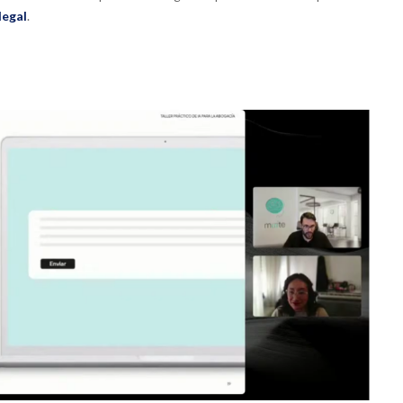
legal
.