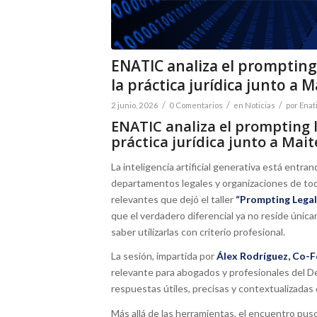
ENATIC analiza el prompting
la práctica jurídica junto a M
/
/
/
2 junio, 2026
0 Comentarios
en
Noticias
por
Enat
ENATIC analiza el prompting 
práctica jurídica junto a Mait
La inteligencia artificial generativa está entr
departamentos legales y organizaciones de tod
relevantes que dejó el taller
“Prompting Legal
que el verdadero diferencial ya no reside única
saber utilizarlas con criterio profesional.
La sesión, impartida por
Álex Rodríguez
, Co-
relevante para abogados y profesionales del D
respuestas útiles, precisas y contextualizadas d
Más allá de las herramientas, el encuentro pus