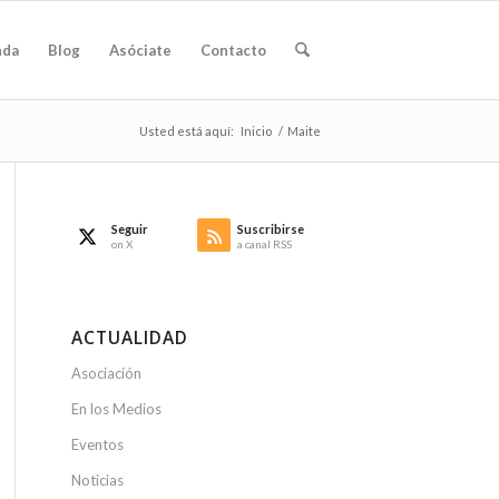
nda
Blog
Asóciate
Contacto
Usted está aquí:
Inicio
/
Maite
Seguir
Suscribirse
on X
a canal RSS
ACTUALIDAD
Asociación
En los Medios
Eventos
Noticias