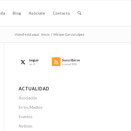
nda
Blog
Asóciate
Contacto
Usted está aquí:
Inicio
/
Miriam García López
Seguir
Suscribirse
on X
a canal RSS
ACTUALIDAD
Asociación
En los Medios
Eventos
Noticias