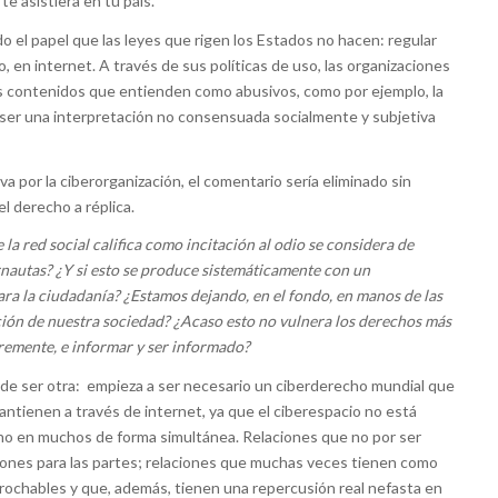
e asistiera en tu país.
o el papel que las leyes que rigen los Estados no hacen: regular
, en internet. A través de sus políticas de uso, las organizaciones
 contenidos que entienden como abusivos, como por ejemplo, la
de ser una interpretación no consensuada socialmente y subjetiva
 por la ciberorganización, el comentario sería eliminado sin
el derecho a réplica.
la red social califica como incitación al odio se considera de
ernautas? ¿Y si esto se produce sistemáticamente con un
ara la ciudadanía? ¿Estamos dejando, en el fondo, en manos de las
ción de nuestra sociedad? ¿Acaso esto no vulnera los derechos más
remente, e informar y ser informado?
ede ser otra: empieza a ser necesario un ciberderecho mundial que
mantienen a través de internet, ya que el ciberespacio no está
ino en muchos de forma simultánea. Relaciones que no por ser
ciones para las partes; relaciones que muchas veces tienen como
ochables y que, además, tienen una repercusión real nefasta en