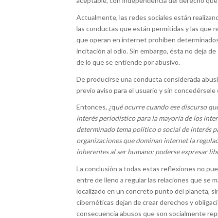
aceptable, con independencia del derecho que t
Actualmente, las redes sociales están realizand
las conductas que están permitidas y las que no
que operan en internet prohíben determinados
incitación al odio. Sin embargo, ésta no deja 
de lo que se entiende por abusivo.
De producirse una conducta considerada abusiva
previo aviso para el usuario y sin concedérsele 
Entonces,
¿
q
ué ocurre cuando ese discurso que 
interés periodístico para la mayoría de los int
determinado tema político o social de interés p
organizaciones que dominan internet la regula
inherentes al ser humano: poderse expresar lib
La conclusión a todas estas reflexiones no pu
entre de lleno a regular las relaciones que se 
localizado en un concreto punto del planeta, s
cibernéticas dejan de crear derechos y obliga
consecuencia abusos que son socialmente repr