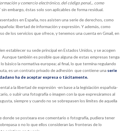
información y comercio electrónico, del código penal,.. como
 sin embargo, éstas solo son aplicables de forma residual.
asentados en España, nos asisten una serie de derechos, como
 Española: libertad de información y expresión. Y además, como
so de los servicios que ofrece, y tenemos una cuenta en Gmail, en
elen establecer su sede principal en Estados Unidos, y se acogen
se. Aunque también es posible que alguna de estas empresas tenga
n lo básico la normativa europea; al final, lo que termina regulando
rnauta, es un contrato privado de adhesión que contiene una
serie
udadano ha de aceptar expresa o tácitamente.
ntal a la libertad de expresión -en base a la legislación española-
rio, o subir una fotografía o imagen con la que expresáramos al
sgusta, siempre y cuando no se sobrepasen los límites de aquella
ne donde se posteara ese comentario o fotografía, pudiera tener
sobrepasa o no lo que ellos consideran las fronteras de lo