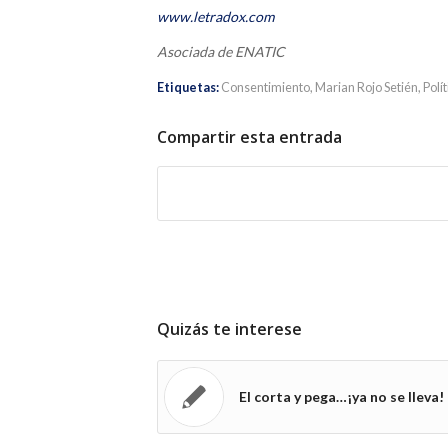
www.letradox.com
Asociada de ENATIC
Etiquetas:
Consentimiento
,
Marian Rojo Setién
,
Polí
Compartir esta entrada
Quizás te interese
El corta y pega…¡ya no se lleva!