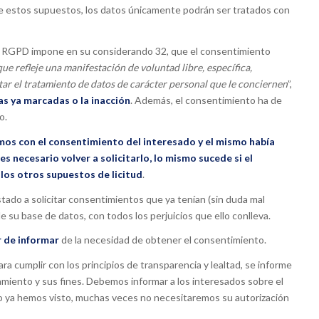
e estos supuestos, los datos únicamente podrán ser tratados con
el RGPD impone en su considerando 32, que el consentimiento
ue refleje una manifestación de voluntad libre, específica,
tar el tratamiento de datos de carácter personal que le conciernen
”,
las ya marcadas o la inacción
. Además, el consentimiento ha de
o.
mos con el consentimiento del interesado y el mismo había
s necesario volver a solicitarlo, lo mismo sucede si el
os otros supuestos de licitud
.
do a solicitar consentimientos que ya tenían (sin duda mal
e su base de datos, con todos los perjuicios que ello conlleva.
 de informar
de la necesidad de obtener el consentimiento.
a cumplir con los principios de transparencia y lealtad, se informe
tamiento y sus fines. Debemos informar a los interesados sobre el
 ya hemos visto, muchas veces no necesitaremos su autorización