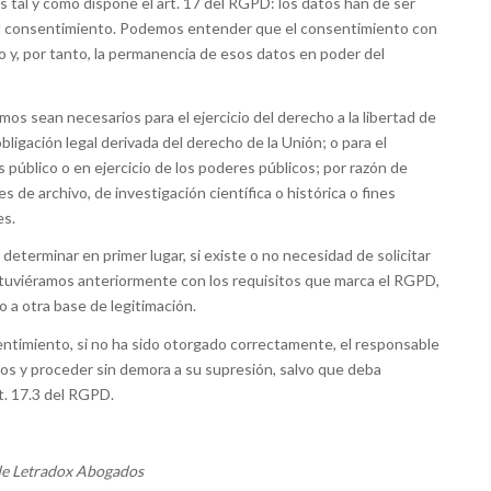
es tal y como dispone el art. 17 del RGPD: los datos han de ser
 el consentimiento. Podemos entender que el consentimiento con
 y, por tanto, la permanencia de esos datos en poder del
s sean necesarios para el ejercicio del derecho a la libertad de
bligación legal derivada del derecho de la Unión; o para el
 público o en ejercicio de los poderes públicos; por razón de
es de archivo, de investigación científica o histórica o fines
es.
determinar en primer lugar, si existe o no necesidad de solicitar
 tuviéramos anteriormente con los requisitos que marca el RGPD,
o a otra base de legitimación.
entimiento, si no ha sido otorgado correctamente, el responsable
os y proceder sin demora a su supresión, salvo que deba
t. 17.3 del RGPD.
de Letradox Abogados