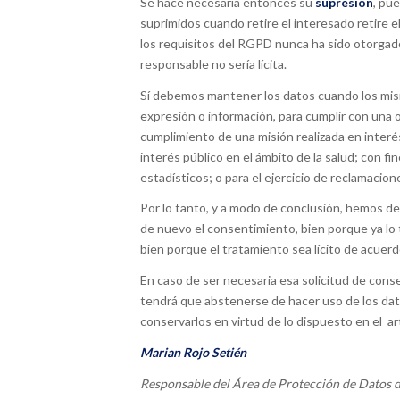
Se hace necesaria entonces su
supresión
, pu
suprimidos cuando retire el interesado retire
los requisitos del RGPD nunca ha sido otorgado
responsable no sería lícita.
Sí debemos mantener los datos cuando los mismo
expresión o información, para cumplir con una o
cumplimiento de una misión realizada en interés
interés público en el ámbito de la salud; con fin
estadísticos; o para el ejercicio de reclamacion
Por lo tanto, y a modo de conclusión, hemos de 
de nuevo el consentimiento, bien porque ya lo
bien porque el tratamiento sea lícito de acuerd
En caso de ser necesaria esa solicitud de cons
tendrá que abstenerse de hacer uso de los dat
conservarlos en virtud de lo dispuesto en el ar
Marian Rojo Setién
Responsable del Área de Protección de Datos 