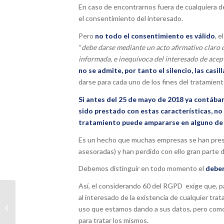
En caso de encontrarnos fuera de cualquiera d
el consentimiento del interesado.
Pero
no todo el consentimiento es válido
, 
“
debe darse mediante un acto afirmativo claro q
informada, e inequívoca del interesado de acep
no se admite, por tanto el silencio, las casil
darse para cada uno de los fines del tratamient
Si antes del 25 de mayo de 2018 ya contába
sido prestado con estas características, no e
tratamiento puede ampararse en alguno de l
Es un hecho que muchas empresas se han presta
asesoradas) y han perdido con ello gran parte d
Debemos distinguir en todo momento el
deber
Así, el considerando 60 del RGPD exige que, par
6 pasos para sobrevivir
al interesado de la existencia de cualquier tra
al RGPD si eres
uso que estamos dando a sus datos, pero como
autónomo o
para tratar los mismos.
microempresa