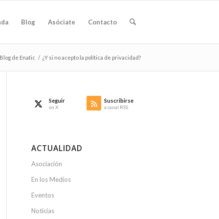
nda
Blog
Asóciate
Contacto
 Blog de Enatic
/
¿Y si no acepto la política de privacidad?
Seguir
Suscribirse
on X
a canal RSS
ACTUALIDAD
Asociación
En los Medios
Eventos
Noticias