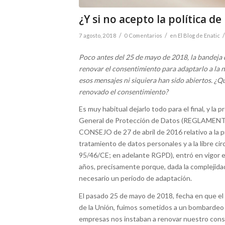
¿Y si no acepto la política de
/
/
/
7 agosto, 2018
0 Comentarios
en
El Blog de Enatic
Poco antes del 25 de mayo de 2018, la bandeja 
renovar el consentimiento para adaptarlo a la 
esos mensajes ni siquiera han sido abiertos. ¿Q
renovado el consentimiento?
Es muy habitual dejarlo todo para el final, y la
General de Protección de Datos (REGLAME
CONSEJO de 27 de abril de 2016 relativo a la pr
tratamiento de datos personales y a la libre cir
95/46/CE; en adelante RGPD), entró en vigor el
años, precisamente porque, dada la complejidad
necesario un periodo de adaptación.
El pasado 25 de mayo de 2018, fecha en que e
de la Unión, fuimos sometidos a un bombardeo s
empresas nos instaban a renovar nuestro cons