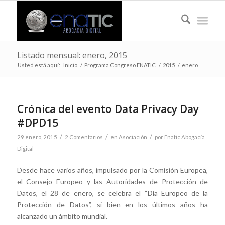
Listado mensual: enero, 2015
Usted está aquí:
Inicio
/
Programa Congreso ENATIC
/
2015
/
enero
Crónica del evento Data Privacy Day
#DPD15
/
/
/
29 enero, 2015
2 Comentarios
en
Asociación
por
Enatic Abogacía
Digital
Desde hace varios años, impulsado por la Comisión Europea,
el Consejo Europeo y las Autoridades de Protección de
Datos, el 28 de enero, se celebra el “Día Europeo de la
Protección de Datos”, si bien en los últimos años ha
alcanzado un ámbito mundial.