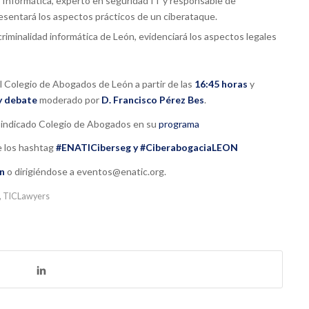
n Informática, experto en seguridad IT y responsable de
sentará los aspectos prácticos de un ciberataque.
riminalidad informática de León, evidenciará los aspectos legales
el Colegio de Abogados de León a partir de las
16:45 horas
y
y debate
moderado por
D. Francisco Pérez Bes
.
el indicado Colegio de Abogados en su
programa
e los hashtag
#ENATICiberseg y #CiberabogaciaLEON
n
o dirigiéndose a eventos@enatic.org.
,
TICLawyers