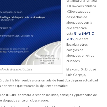
organiza una jornada
TIClawyers titulada
«Ciberataques a
despachos de
abogados», con la
que arrancará
esta
Gira ENATIC
2015
, que será
llevada a otros
colegios de
abogados en otras
ciudades.
El Excmo. Sr. D. José
achos de abogados ICA León
Luis Gorgojo,
, dará la bienvenida a una jornada de temática de gran actualidad
os ponentes que tratarán la siguiente temática:
l de INCIBE abordará la responsabilidad, consejos y protocolos de
e abogados ante un ciberataque.