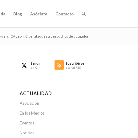
nda
Blog
Asóciate
Contacto
wyers ICA León: Ciberataques a despachos de abogados
Seguir
Suscribirse
on X
a canal RSS
ACTUALIDAD
Asociación
En los Medios
Eventos
Noticias