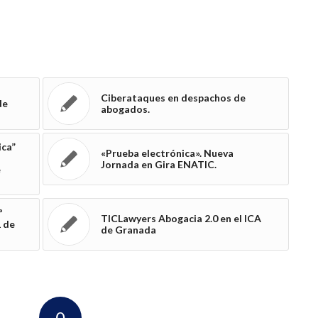
Ciberataques en despachos de
de
abogados.
ica”
«Prueba electrónica». Nueva
Jornada en Gira ENATIC.
e
º
TICLawyers Abogacia 2.0 en el ICA
1 de
de Granada
0