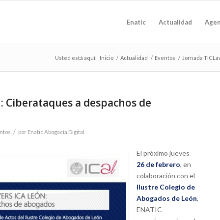
Enatic
Actualidad
Age
Usted está aquí:
Inicio
/
Actualidad
/
Eventos
/
Jornada TICLa
: Ciberataques a despachos de
/
ntos
por
Enatic Abogacía Digital
El próximo jueves
26 de febrero
, en
colaboración con el
Ilustre Colegio de
Abogados de León
,
ENATIC