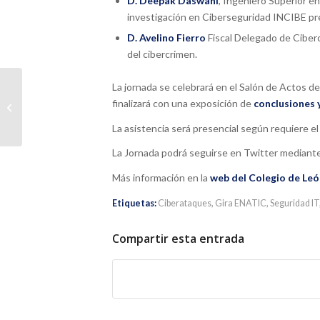
D. Deepak Daswani
, Ingeniero Superior e
investigación en Ciberseguridad INCIBE pre
D. Avelino Fierro
Fiscal Delegado de Ciberc
del cibercrimen.
La jornada se celebrará en el Salón de Actos d
TIClawyers Abogacía
finalizará con una exposición de
conclusiones 
2.0 junto con el ICA de
Reus
La asistencia será presencial según requiere 
La Jornada podrá seguirse en Twitter mediant
Más información en la
web del Colegio de Leó
Etiquetas:
Ciberataques
,
Gira ENATIC
,
Seguridad IT
Compartir esta entrada