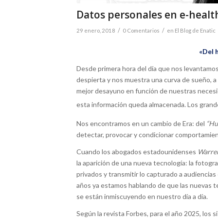
Datos personales en e-health:
/
/
29 enero, 2018
0 Comentarios
en
El Blog de Enatic
«Del 
Desde primera hora del día que nos levantamos 
despierta y nos muestra una curva de sueño, a 
mejor desayuno en función de nuestras necesi
esta información queda almacenada. Los grand
Nos encontramos en un cambio de Era: del
“Hu
detectar, provocar y condicionar comportamient
Cuando los abogados estadounidenses
Warren
la aparición de una nueva tecnología: la fotogra
privados y transmitir lo capturado a audiencia
años ya estamos hablando de que las nuevas te
se están inmiscuyendo en nuestro día a día.
Según la revista Forbes, para el año 2025, los