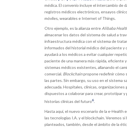
médica. El convenio incluye el intercambio de 
registros médicos electrónicos, ensayos clíni
móviles, wearables e Internet of Things.
Otro ejemplo, es la alianza entre
Alibaba Healt
almacenar los datos del sistema de salud a tra
infraestructura médica con el sistema de tra
informados del historial médico del paciente y
ayudará a los médicos a evitar cualquier repeti
paciente de una manera más rápida, eficiente 
sistemas médicos existentes, allanando el cami
comercial.
Blockchain
propone redefinir cómo se
las partes. Sin embargo, su uso en el sistema s
adecuada. Hospitales, clínicas, organizacione
dispuestos a colaborar para crear, prototipar 
6
historias clínicas del futuro
.
Hasta aquí, el nuevo escenario de la e-Health e
las tecnologías I.A. y el blockchain. Veremos si
planteados, también, desde el ámbito de la étic