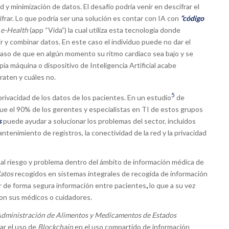
ad y minimización de datos. El desafío podría venir en descifrar el
ifrar. Lo que podría ser una solución es contar con IA con
“código
e
e-Health
(app “Vida”) la cual utiliza esta tecnología donde
 y combinar datos. En este caso el individuo puede no dar el
caso de que en algún momento su ritmo cardiaco sea bajo y se
ia máquina o dispositivo de Inteligencia Artificial acabe
aten y cuáles no.
5
 privacidad de los datos de los pacientes. En un estudio
de
ue el 90% de los gerentes y especialistas en TI de estos grupos
s
puede ayudar a solucionar los problemas del sector, incluidos
tenimiento de registros, la conectividad de la red y la privacidad
pal riesgo y problema dentro del ámbito de información médica de
datos
recogidos en sistemas integrales de recogida de información
r de forma segura información entre pacientes
,
lo que a su vez
con sus médicos o cuidadores.
dministración de Alimentos y Medicamentos de Estados
ar el uso de
Blockchain
en el uso compartido de información