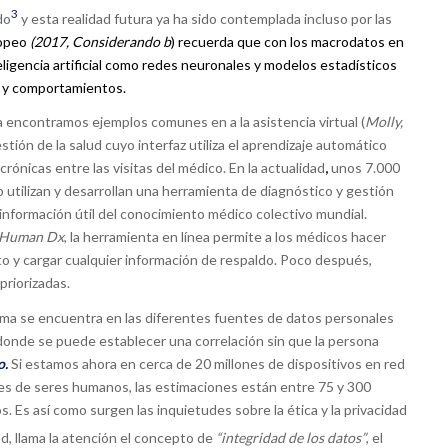
3
do
y esta realidad futura ya ha sido contemplada incluso por las
ropeo
(2017, Considerando b
) recuerda que con los macrodatos en
eligencia artificial como redes neuronales y modelos estadísticos
s y comportamientos.
a encontramos ejemplos comunes en a la asistencia virtual (
Molly,
stión de la salud cuyo interfaz utiliza el aprendizaje automático
ónicas entre las visitas del médico. En la actualidad
,
unos 7.000
utilizan y desarrollan una herramienta de diagnóstico y gestión
er información útil del conocimiento médico colectivo mundial.
Human Dx
, la herramienta en línea permite a los médicos hacer
to y cargar cualquier información de respaldo. Poco después,
priorizadas.
ma se encuentra en las diferentes fuentes de datos personales
onde se puede establecer una correlación sin que la persona
o.
Si estamos ahora en cerca de 20 millones de dispositivos en red
ones de seres humanos, las estimaciones están entre 75 y 300
. Es así como surgen las inquietudes sobre la ética y la privacidad
d, llama la atención el concepto de
“integridad de los datos”
, el