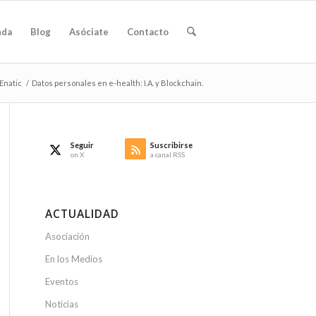
nda
Blog
Asóciate
Contacto
 Enatic
/
Datos personales en e-health: I.A. y Blockchain.
Seguir
Suscribirse
on X
a canal RSS
ACTUALIDAD
Asociación
En los Medios
Eventos
Noticias