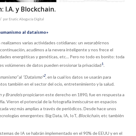
 I.A. y Blockchain.
/
por
Enatic Abogacía Digital
humanismo al dataísmo»
realizamos varias actividades cotidianas: un
wearable
nos
continuación, acudimos a la nevera inteligente y nos frece el
dades energéticas y genéticas, etc… Pero no todo es bonito: toda
1
es volúmenes de datos pueden erosionar la privacidad
.
2
manismo”
al
“Dataísmo”
, en la cual los datos se usarán para
os también en el sector del ocio, entretenimiento y la salud.
 y Brandeis
propiciaron este derecho en 1890, fue en respuesta a
fía. Vieron el potencial de la fotografía inmiscuirse en espacios
s cada vez más amplias a través de periódicos. Desde hace unos
cnologías emergentes: Big Data, IA, IoT,
Blockchain
, etc también
 sistemas de IA se habrán implementado en el 90% de EEUU y en el