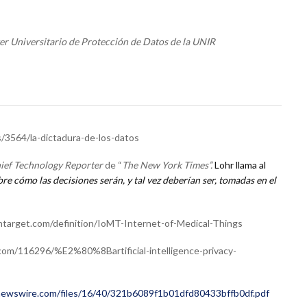
r Universitario de Protección de Datos de la UNIR
/3564/la-dictadura-de-los-datos
ief Technology Reporter
de “
The New York Times”.
Lohr llama al
obre cómo las decisiones serán, y tal vez deberían ser, tomadas en el
htarget.com/definition/IoMT-Internet-of-Medical-Things
.com/116296/%E2%80%8Bartificial-intelligence-privacy-
.newswire.com/files/16/40/321b6089f1b01dfd80433bffb0df.pdf