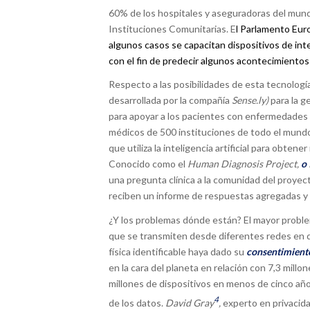
60% de los hospitales y aseguradoras del mun
Instituciones Comunitarias. E
l Parlamento Eu
algunos casos se capacitan dispositivos de int
con el fin de predecir algunos acontecimiento
Respecto a las posibilidades de esta tecnologí
desarrollada por la compañía
Sense.ly)
para la ge
para apoyar a los pacientes con enfermedades cr
médicos de 500 instituciones de todo el mundo 
que utiliza la inteligencia artificial para obten
Conocido como el
Human Diagnosis Project,
o
una pregunta clínica a la comunidad del proyec
reciben un informe de respuestas agregadas y 
¿Y los problemas dónde están? El mayor proble
que se transmiten desde diferentes redes en d
física identificable haya dado su
consentimient
en la cara del planeta en relación con 7,3 mill
millones de dispositivos en menos de cinco años
4
de los datos.
David Gray
,
experto en privacida