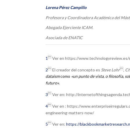
Lorena Pérez Campillo
Profesora y Coordinadora Académica del Máste
Abogada Ejerciente ICAM.
Asociada de ENATIC

1
Ver en https://www.technologyreview.es/s


2
El creador del concepto es
Steve Lohr
,
Ch
dataism
como
«un punto de vista, o filosofía, s
futuro».

3
Ver en: http://internetofthingsagenda.tec

4
Ver en : https://www.enterpriseirregulars
engineering-matters-now/

5
Ver en:
https://blackbookmarketresearch