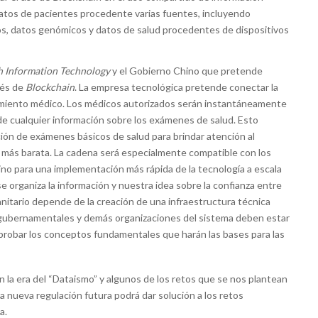
datos de pacientes procedente varias fuentes, incluyendo
cos, datos genómicos y datos de salud procedentes de dispositivos
h Information Technology
y el Gobierno Chino que pretende
vés de
Blockchain
. La empresa tecnológica pretende conectar la
tamiento médico. Los médicos autorizados serán instantáneamente
 de cualquier información sobre los exámenes de salud. Esto
ción de exámenes básicos de salud para brindar atención al
y más barata. La cadena será especialmente compatible con los
no para una implementación más rápida de la tecnología a escala
 organiza la información y nuestra idea sobre la confianza entre
anitario depende de la creación de una infraestructura técnica
s gubernamentales y demás organizaciones del sistema deben estar
y probar los conceptos fundamentales que harán las bases para las
n la era del “Dataismo” y algunos de los retos que se nos plantean
 la nueva regulación futura podrá dar solución a los retos
a.