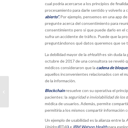
cual podría acercarse a los principios de finalid
procesamiento para darle sentido y volverlo a c
abierto”.
Por ejemplo, pensemos en una app d
pregunte acerca del consentimiento para reunir
consentimiento pero sí que puede darlo en el 
sufra un accidente de tráfico. Puede que la prop
preguntándonos qué datos queremos que se tr
La debilidad mayor de la
eHealth
es sin duda la
octubre de 2017 de una consultora se reveló q
médicos consideraron que la
cadena de bloque
aquellos inconvenientes relacionados con el man
de la información.
Blockchain
resuelve con su operativa el princi
Tu miedo. Mi beneficio.
pacientes: la
seguridad e inviolabilidad de los 
médica de usuarios. Además, permite
comparti
permitiría a los mismos compartir información 
Un ejemplo de usabilidad es la alianza entre la
A
Unidos
(
FDA
)
e
IBM Watson Health
para explor