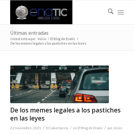
Últimas entradas
Usted está aquí:
Inicio
/
El Blog de Enatic
/
De los memes legales a los pastiches en las leyes
De los memes legales a los pastiches
en las leyes
/
/
/
22 noviembre, 2021
0 Comentarios
en
El Blog de Enatic
por
Jesús