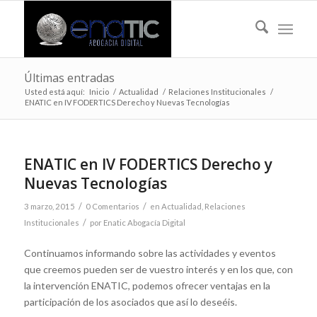
Últimas entradas
Usted está aquí:
Inicio
/
Actualidad
/
Relaciones Institucionales
/
ENATIC en IV FODERTICS Derecho y Nuevas Tecnologías
ENATIC en IV FODERTICS Derecho y
Nuevas Tecnologías
/
/
3 marzo, 2015
0 Comentarios
en
Actualidad
,
Relaciones
/
Institucionales
por
Enatic Abogacía Digital
Continuamos informando sobre las actividades y eventos
que creemos pueden ser de vuestro interés y en los que, con
la intervención ENATIC, podemos ofrecer ventajas en la
participación de los asociados que así lo deseéis.