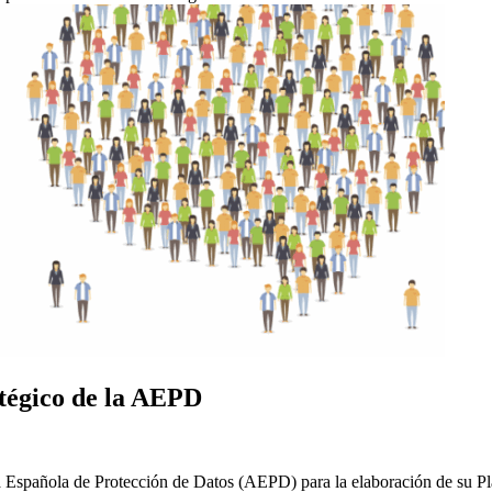
atégico de la AEPD
 Española de Protección de Datos (AEPD) para la elaboración de su Pla