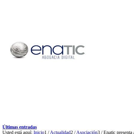
Últimas entradas
Usted está aquí:
Inicio
1
/
Actualidad
2
/
Asociación
3
/
Enatic presenta