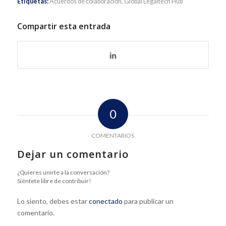
Etiquetas:
Acuerdos de colaboración
,
Global Legaltech Hub
Compartir esta entrada
0
COMENTARIOS
Dejar un comentario
¿Quieres unirte a la conversación?
Siéntete libre de contribuir!
Lo siento, debes estar
conectado
para publicar un
comentario.