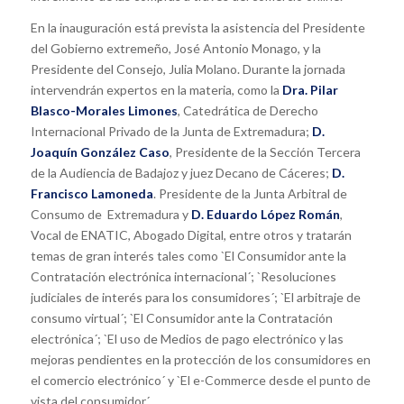
En la inauguración está prevista la asistencia del Presidente
del Gobierno extremeño, José Antonio Monago, y la
Presidente del Consejo, Julia Molano. Durante la jornada
intervendrán expertos en la materia, como la
Dra. Pilar
Blasco-Morales Limones
, Catedrática de Derecho
Internacional Privado de la Junta de Extremadura;
D.
Joaquín González Caso
, Presidente de la Sección Tercera
de la Audiencia de Badajoz y juez Decano de Cáceres;
D.
Francisco Lamoneda
. Presidente de la Junta Arbitral de
Consumo de Extremadura y
D. Eduardo López Román
,
Vocal de ENATIC, Abogado Digital, entre otros y tratarán
temas de gran interés tales como `El Consumidor ante la
Contratación electrónica internacional´; `Resoluciones
judiciales de interés para los consumidores´; `El arbitraje de
consumo virtual´; `El Consumidor ante la Contratación
electrónica´; `El uso de Medios de pago electrónico y las
mejoras pendientes en la protección de los consumidores en
el comercio electrónico´ y `El e-Commerce desde el punto de
vista del consumidor´.