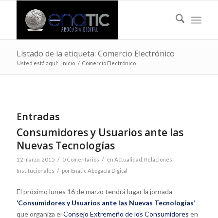
Listado de la etiqueta: Comercio Electrónico
Usted está aquí:
Inicio
/
Comercio Electrónico
Entradas
Consumidores y Usuarios ante las
Nuevas Tecnologías
/
/
12 marzo, 2015
0 Comentarios
en
Actualidad
,
Relaciones
/
Institucionales
por
Enatic Abogacía Digital
El próximo lunes 16 de marzo tendrá lugar la jornada
‘Consumidores y Usuarios ante las Nuevas Tecnologías’
que organiza el
Consejo Extremeño de los Consumidores
en