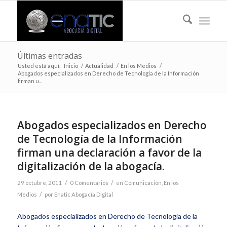
Últimas entradas
Usted está aquí:
Inicio
/
Actualidad
/
En los Medios
/
Abogados especializados en Derecho de Tecnología de la Información
firman u...
Abogados especializados en Derecho
de Tecnología de la Información
firman una declaración a favor de la
digitalización de la abogacía.
/
/
29 octubre, 2011
0 Comentarios
en
Comunicación
,
En los
/
Medios
por
Enatic Abogacía Digital
Abogados especializados en Derecho de Tecnología de la