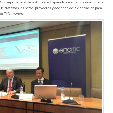
l Consejo General de la Abogacía Española, celebramos una jornada
ue tratamos los retos, proyectos y acciones de la Asociación para
ada TICLawyers.