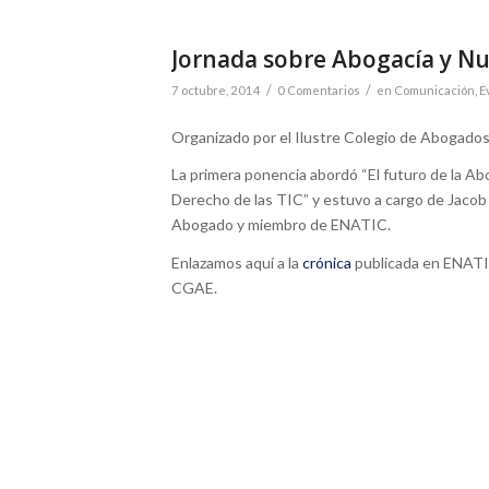
Jornada sobre Abogacía y N
/
/
7 octubre, 2014
0 Comentarios
en
Comunicación
,
E
Organizado por el Ilustre Colegio de Abogados
La primera ponencia abordó “El futuro de la Abo
Derecho de las TIC” y estuvo a cargo de Jacob
Abogado y miembro de ENATIC.
Enlazamos aquí a la
crónica
publicada en ENAT
CGAE.