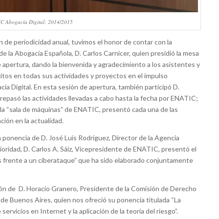
C Abogacía Digital: 2014/2015
 de periodicidad anual, tuvimos el honor de contar con la
e la Abogacía Española, D. Carlos Carnicer, quien presidió la mesa
e apertura, dando la bienvenida y agradecimiento a los asistentes y
tos en todas sus actividades y proyectos en el impulso
cía Digital. En esta sesión de apertura, también participó D.
pasó las actividades llevadas a cabo hasta la fecha por ENATIC;
 la “sala de máquinas” de ENATIC, presentó cada una de las
ión en la actualidad.
a ponencia de D. José Luís Rodríguez, Director de la Agencia
oridad, D. Carlos A. Sáiz, Vicepresidente de ENATIC, presentó el
s frente a un ciberataque” que ha sido elaborado conjuntamente
ión de D. Horacio Granero, Presidente de la Comisión de Derecho
de Buenos Aires, quien nos ofreció su ponencia titulada “La
ervicios en Internet y la aplicación de la teoría del riesgo”.