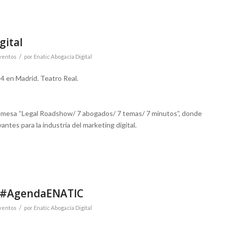
gital
/
ventos
por
Enatic Abogacía Digital
14 en Madrid. Teatro Real.
la mesa “Legal Roadshow/ 7 abogados/ 7 temas/ 7 minutos”, donde
antes para la industria del marketing digital.
5. #AgendaENATIC
/
ventos
por
Enatic Abogacía Digital