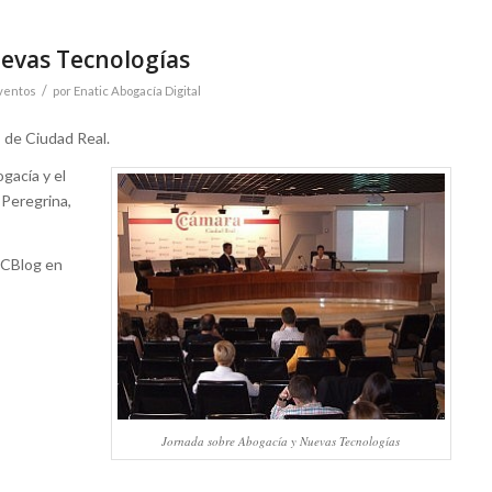
uevas Tecnologías
/
ventos
por
Enatic Abogacía Digital
 de Ciudad Real.
gacía y el
 Peregrina,
ICBlog en
Jornada sobre Abogacía y Nuevas Tecnologías