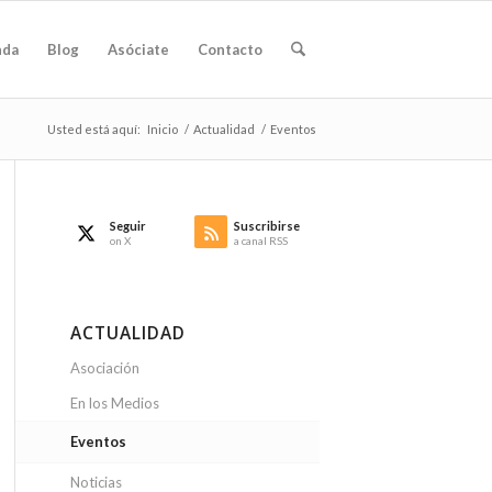
nda
Blog
Asóciate
Contacto
Usted está aquí:
Inicio
/
Actualidad
/
Eventos
Seguir
Suscribirse
on X
a canal RSS
ACTUALIDAD
Asociación
En los Medios
Eventos
Noticias