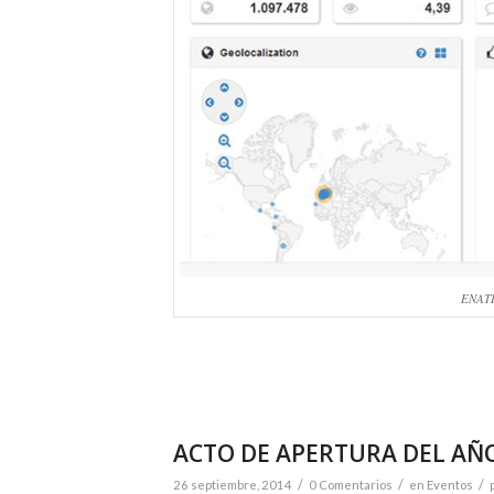
ENATI
ACTO DE APERTURA DEL AÑO
/
/
/
26 septiembre, 2014
0 Comentarios
en
Eventos