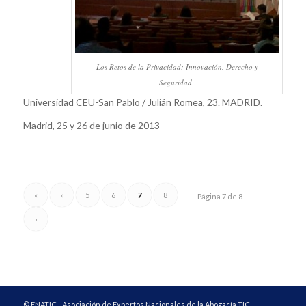
Los Retos de la Privacidad: Innovación, Derecho y
Seguridad
Universidad CEU-San Pablo / Julián Romea, 23. MADRID.
Madrid, 25 y 26 de junio de 2013
«
‹
5
6
7
8
Página 7 de 8
›
© ENATIC - Asociación de Expertos Nacionales de la Abogacía TIC