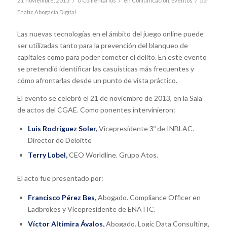
/
/
/
21 noviembre, 2013
0 Comentarios
en
Comunicación
,
Eventos
por
Enatic Abogacía Digital
Las nuevas tecnologías en el ámbito del juego online puede
ser utilizadas tanto para la prevención del blanqueo de
capitales como para poder cometer el delito. En este evento
se pretendió identificar las casuísticas más frecuentes y
cómo afrontarlas desde un punto de vista práctico.
El evento se celebró el 21 de noviembre de 2013, en la Sala
de actos del CGAE. Como ponentes intervinieron:
Luis Rodríguez Soler,
Vicepresidente 3º de INBLAC.
Director de Deloitte
Terry Lobel,
CEO Worldline. Grupo Atos.
El acto fue presentado por:
Francisco Pérez Bes
,
Abogado. Compliance Officer en
Ladbrokes y Vicepresidente de ENATIC.
Víctor Altimira Ávalos,
Abogado. Logic Data Consulting,