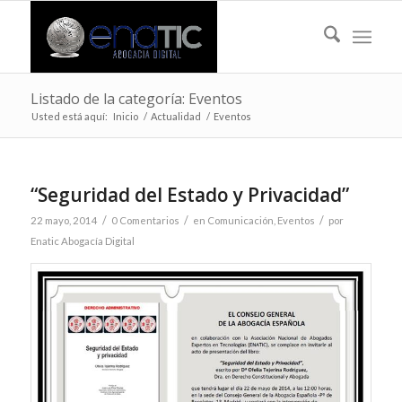
Listado de la categoría: Eventos
Usted está aquí:
Inicio
/
Actualidad
/
Eventos
“Seguridad del Estado y Privacidad”
/
/
/
22 mayo, 2014
0 Comentarios
en
Comunicación
,
Eventos
por
Enatic Abogacía Digital