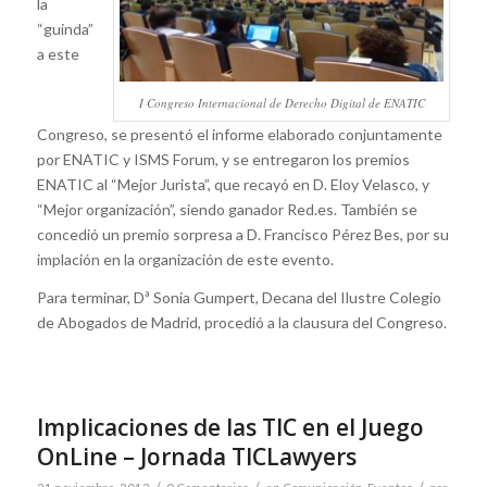
la
“guinda”
a este
I Congreso Internacional de Derecho Digital de ENATIC
Congreso, se presentó el informe elaborado conjuntamente
por ENATIC y ISMS Forum, y se entregaron los premios
ENATIC al “Mejor Jurista”, que recayó en D. Eloy Velasco, y
“Mejor organización”, siendo ganador Red.es. También se
concedió un premio sorpresa a D. Francisco Pérez Bes, por su
implación en la organización de este evento.
Para terminar, Dª Sonia Gumpert, Decana del Ilustre Colegio
de Abogados de Madrid, procedió a la clausura del Congreso.
Implicaciones de las TIC en el Juego
OnLine – Jornada TICLawyers