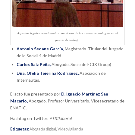
Aspectos legales relacionados con el uso de las nuevas tecnologías en el
puesto de trabajo
Antonio Seoane García,
Magistrado. Titular del Juzgado
de lo Sociall 4 de Madrid.
Carlos Saiz Peña,
Abogado. Socio de ECIX Group)
Dña. Ofelia Tejerina Rodríguez,
Asociación de
Internautas.
El acto fue presentado por
D. Ignacio Martínez San
Macario,
Abogado. Profesor Universitario. Vicesecretario de
ENATIC.
Hashtag en Twitter:
#TIClaboral
Etiquetas:
Abogacía digital
,
Videovigilancia