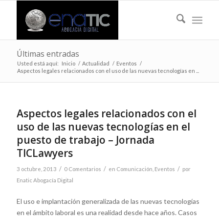
Últimas entradas
Usted está aquí:
Inicio
/
Actualidad
/
Eventos
/
Aspectos legales relacionados con el uso de las nuevas tecnologías en ...
Aspectos legales relacionados con el
uso de las nuevas tecnologías en el
puesto de trabajo – Jornada
TICLawyers
/
/
/
3 octubre, 2013
0 Comentarios
en
Comunicación
,
Eventos
por
Enatic Abogacía Digital
El uso e implantación generalizada de las nuevas tecnologías
en el ámbito laboral es una realidad desde hace años. Casos