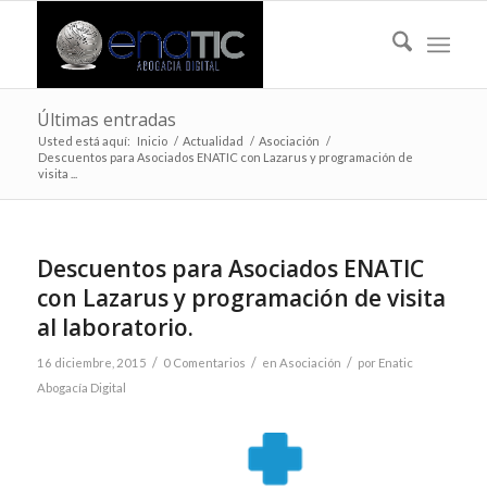
Últimas entradas
Usted está aquí:
Inicio
/
Actualidad
/
Asociación
/
Descuentos para Asociados ENATIC con Lazarus y programación de
visita ...
Descuentos para Asociados ENATIC
con Lazarus y programación de visita
al laboratorio.
/
/
/
16 diciembre, 2015
0 Comentarios
en
Asociación
por
Enatic
Abogacía Digital