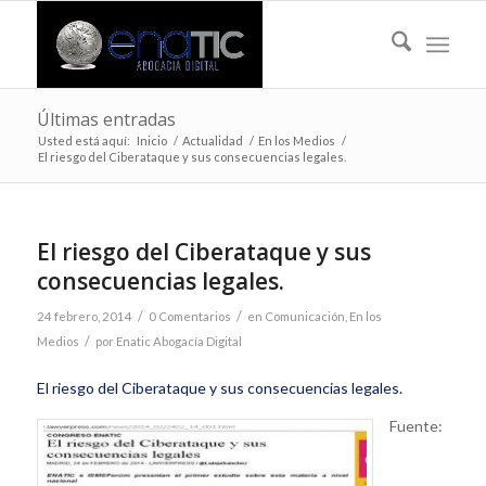
Últimas entradas
Usted está aquí:
Inicio
/
Actualidad
/
En los Medios
/
El riesgo del Ciberataque y sus consecuencias legales.
El riesgo del Ciberataque y sus
consecuencias legales.
/
/
24 febrero, 2014
0 Comentarios
en
Comunicación
,
En los
/
Medios
por
Enatic Abogacía Digital
El riesgo del Ciberataque y sus consecuencias legales.
Fuente: