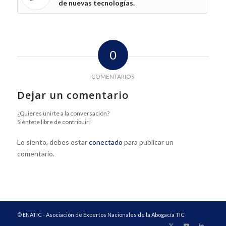
de nuevas tecnologías.
0
COMENTARIOS
Dejar un comentario
¿Quieres unirte a la conversación?
Siéntete libre de contribuir!
Lo siento, debes estar
conectado
para publicar un
comentario.
© ENATIC - Asociación de Expertos Nacionales de la Abogacía TIC