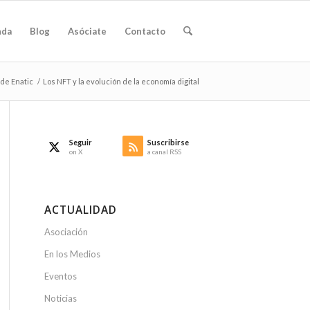
nda
Blog
Asóciate
Contacto
 de Enatic
/
Los NFT y la evolución de la economía digital
Seguir
Suscribirse
on X
a canal RSS
ACTUALIDAD
Asociación
En los Medios
Eventos
Noticias