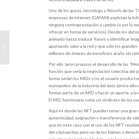
Uno de los gurús, tecnólogo y filósofo de las T
empresas de internet (GAFAM) explotan la inf
ninguna contraprestación a cambio (o por lo m
ofrecer en forma de servicios). Desde los datos 
Vuelve el Congreso
animado hasta traducir frases o identificar i
Internacional de
aportando valor a la red y que sólo los grande
Derecho Digital de
millones de dolares de beneficios al año sin ret
ENATIC
Por ello Jaron propuso el desarrollo de las “Me
función que sería la negociación colectiva del 
forma serían los MIDs y no el usuario producto
monopolios de la industria del dato (entre ell
formar parte de un MID y hacer un aporte, a la 
El MID funcionaría como un sindicato de los u
Aquí es donde las NFT pueden tener una gran rel
autenticidad, asignación y transferencia de va
que en este caso con el uso de los NFT resolve
del criptoactivo pero no de los bienes y derech