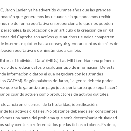
IC, Jaron Lanier, ya ha advertido durante años que las grandes
ormación que generamos los usuarios sin que podamos recibir
enos no de forma equitativa en proporción a lo que nos pueden
personales, la publicación de un artículo o la creación de un gif
mágenes del Captcha son activos que muchos usuarios comparten
s de internet explotan hasta conseguir generar cientos de miles de
ribución equitativa o de ningún tipo a cambio.
diators of Individual Data” (MIDs). Las MID tendrían una primera
precio de producir datos o cualquier tipo de información. De esta
r de información o datos el que negociara con los grandes
os los GAFAM). Según palabras de Jaron, “la gente debería poder
vez que se le garantiza un pago justo por la tarea que sepa hacer”.
suarios cuando actúen como productores de activos digitales.
evancia en el control de la titularidad, identificación,
lor de los activos digitales. No obstante debemos ser conscientes
ríamos una parte del problema que sería determinar la titularidad
os subyacentes o referenciados por las fichas o tokens. Es decir,