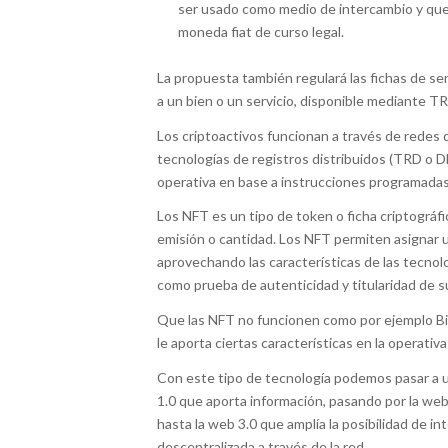
ser usado como medio de intercambio y que, 
moneda fiat de curso legal.
La propuesta también regulará las fichas de ser
a un bien o un servicio, disponible mediante TR
Los criptoactivos funcionan a través de redes 
tecnologías de registros distribuidos (TRD o 
operativa en base a instrucciones programadas 
Los NFT es un tipo de token o ficha criptográfi
emisión o cantidad. Los NFT permiten asignar u
aprovechando las características de las tecnol
como prueba de autenticidad y titularidad de s
Que las NFT no funcionen como por ejemplo Bit
le aporta ciertas características en la operativ
Con este tipo de tecnología podemos pasar a un
1.0 que aporta información, pasando por la web 
hasta la web 3.0 que amplía la posibilidad de i
descentralizada a través de la red.