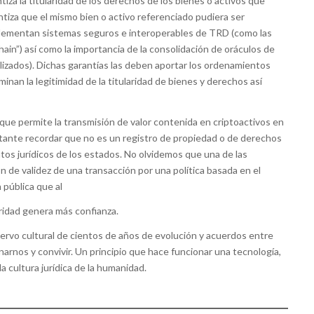
tiza la titularidad de los derechos de los bienes o activos que
tiza que el mismo bien o activo referenciado pudiera ser
plementan sistemas seguros e interoperables de TRD (como las
ain”) así como la importancia de la consolidación de oráculos de
lizados). Dichas garantías las deben aportar los ordenamientos
inan la legitimidad de la titularidad de bienes y derechos así
 que permite la transmisión de valor contenida en criptoactivos en
rtante recordar que no es un registro de propiedad o de derechos
tos jurídicos de los estados. No olvidemos que una de las
n de validez de una transacción por una política basada en el
pública que al
ridad genera más confianza.
rvo cultural de cientos de años de evolución y acuerdos entre
arnos y convivir. Un principio que hace funcionar una tecnología,
a cultura jurídica de la humanidad.