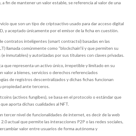
a fin de mantener un valor estable, se referencia al valor de una
vicio que son un tipo de criptoactivo usado para dar acceso digital
D, y aceptado únicamente por el emisor de la ficha en cuestión.
de contratos inteligentes (smart contractsi) basadas en las
DLT) llamada comúnmente como “blockchain”ii y que permiten su
(e inmutables) y autorizadas por sus titulares con claves privadas.
ca que representa un activo único, irrepetible y limitado en su
n valor a bienes, servicios o derechos referenciados
ogías de registros descentralizados y dichas fichas funcionan
u propiedad ante terceros.
coins (activos fungibes), se basa en el protocolo o estándar que
a que aporta dichas cualidades al NFT.
 tercer nivel de funcionalidades de internet, es decir de la web
2.0 actual que permite las interacciones P2P o las redes sociales,
ntercambiar valor entre usuarios de forma autónoma y