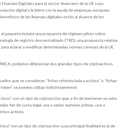
inanzas Digitales para el sector financiero de la UE cuyo
evolución digital y la lidere con la ayuda de empresas europeas
beneficios de las finanzas digitales estén al alcance de los
 el paquete incluirá una propuesta de régimen piloto sobre
nología de registro descentralizado (TRD), una propuesta relativa
sta para aclarar o modificar determinadas normas conexas de la UE
iCA, podemos diferenciar dos grandes tipos de criptoactivos
quellos que se consideran “fichas referenciada a activos” o “fichas
 “token” se pueden utilizar indistintamente):
ctivos” son un tipo de criptoactivo que, a fin de mantener un valor
edas fiat de curso legal, una o varias materias primas, uno o
ichos activos.
nico” son un tipo de criptoactivo cuya principal finalidad es la de