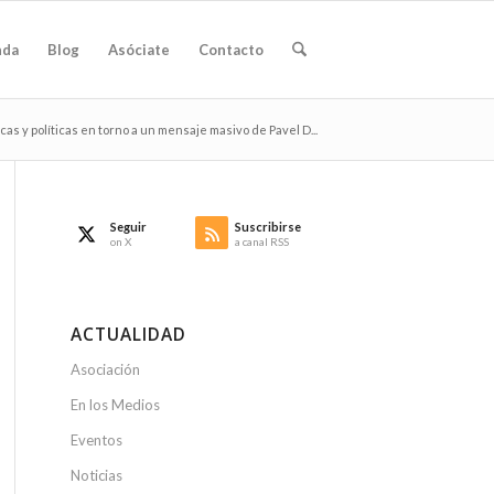
nda
Blog
Asóciate
Contacto
as y políticas en torno a un mensaje masivo de Pavel D...
Seguir
Suscribirse
on X
a canal RSS
ACTUALIDAD
Asociación
En los Medios
Eventos
Noticias