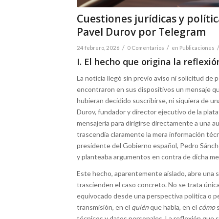
Cuestiones jurídicas y polít
Pavel Durov por Telegram
/
/
24 febrero, 2026
0 Comentarios
en
Publicaciones
I. El hecho que origina la reflexió
La noticia llegó sin previo aviso ni solicitud 
encontraron en sus dispositivos un mensaje que
hubieran decidido suscribirse, ni siquiera de un
Durov, fundador y director ejecutivo de la plata
mensajería para dirigirse directamente a una
trascendía claramente la mera información técn
presidente del Gobierno español, Pedro Sánchez
y planteaba argumentos en contra de dicha me
Este hecho, aparentemente aislado, abre una se
trascienden el caso concreto. No se trata únic
equivocado desde una perspectiva política o p
transmisión, en el
quién
que habla, en el
cómo
s
técnicos y datos personales. La reflexión que 