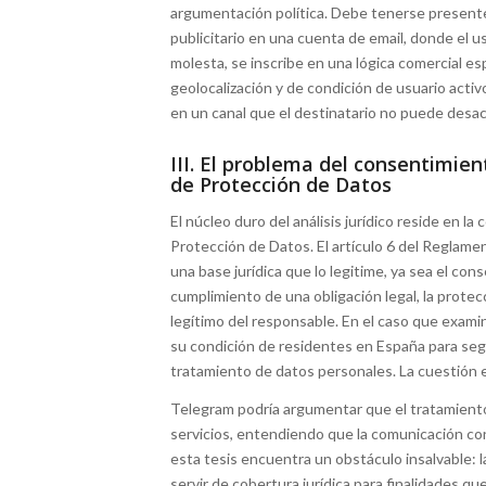
argumentación política. Debe tenerse presente
publicitario en una cuenta de email, donde el us
molesta, se inscribe en una lógica comercial es
geolocalización y de condición de usuario activ
en un canal que el destinatario no puede desacti
III. El problema del consentimien
de Protección de Datos
El núcleo duro del análisis jurídico reside en 
Protección de Datos. El artículo 6 del Reglam
una base jurídica que lo legitime, ya sea el con
cumplimiento de una obligación legal, la protecc
legítimo del responsable. En el caso que examina
su condición de residentes en España para seg
tratamiento de datos personales. La cuestión e
Telegram podría argumentar que el tratamiento
servicios, entendiendo que la comunicación con
esta tesis encuentra un obstáculo insalvable: l
servir de cobertura jurídica para finalidades qu