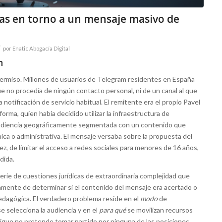
icas en torno a un mensaje masivo de
/
por
Enatic Abogacía Digital
n
de permiso. Millones de usuarios de Telegram residentes en España
 no procedía de ningún contacto personal, ni de un canal al que
a notificación de servicio habitual. El remitente era el propio Pavel
forma, quien había decidido utilizar la infraestructura de
 audiencia geográficamente segmentada con un contenido que
ica o administrativa. El mensaje versaba sobre la propuesta del
, de limitar el acceso a redes sociales para menores de 16 años,
dida.
rie de cuestiones jurídicas de extraordinaria complejidad que
amente de determinar si el contenido del mensaje era acertado o
edagógica. El verdadero problema reside en el
modo
de
e selecciona la audiencia y en el
para qué
se movilizan recursos
sigue no pretende tomar partido por ninguna de las posiciones