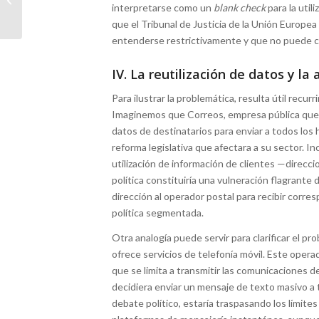
interpretarse como un
blank check
para la util
Digitales
que el Tribunal de Justicia de la Unión Europe
entenderse restrictivamente y que no puede c
IV. La reutilización de datos y la
Para ilustrar la problemática, resulta útil recu
Imaginemos que Correos, empresa pública que ge
datos de destinatarios para enviar a todos lo
reforma legislativa que afectara a su sector. In
utilización de información de clientes —direcc
política constituiría una vulneración flagrante 
dirección al operador postal para recibir corr
política segmentada.
Otra analogía puede servir para clarificar el
ofrece servicios de telefonía móvil. Este oper
que se limita a transmitir las comunicaciones de
decidiera enviar un mensaje de texto masivo a 
debate político, estaría traspasando los límites