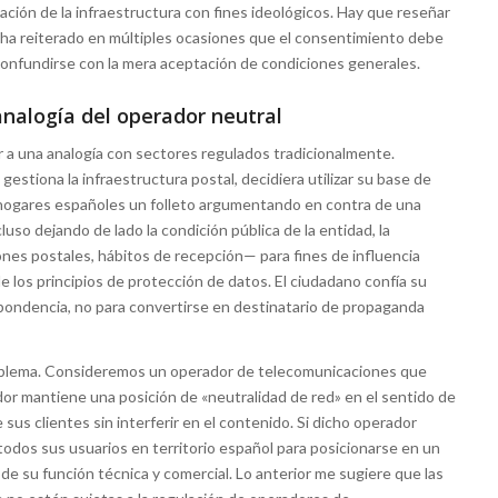
ización de la infraestructura con fines ideológicos. Hay que reseñar
a ha reiterado en múltiples ocasiones que el consentimiento debe
onfundirse con la mera aceptación de condiciones generales.
 analogía del operador neutral
rrir a una analogía con sectores regulados tradicionalmente.
stiona la infraestructura postal, decidiera utilizar su base de
s hogares españoles un folleto argumentando en contra de una
cluso dejando de lado la condición pública de la entidad, la
iones postales, hábitos de recepción— para fines de influencia
de los principios de protección de datos. El ciudadano confía su
espondencia, no para convertirse en destinatario de propaganda
 problema. Consideremos un operador de telecomunicaciones que
ador mantiene una posición de «neutralidad de red» en el sentido de
 sus clientes sin interferir en el contenido. Si dicho operador
todos sus usuarios en territorio español para posicionarse en un
 de su función técnica y comercial. Lo anterior me sugiere que las