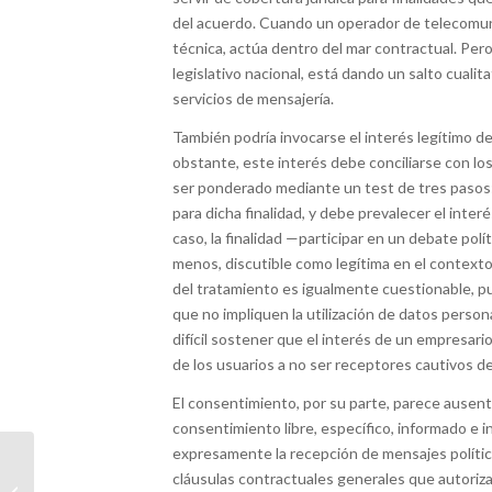
del acuerdo. Cuando un operador de telecomuni
técnica, actúa dentro del mar contractual. Pero
legislativo nacional, está dando un salto cualit
servicios de mensajería.
También podría invocarse el interés legítimo de
obstante, este interés debe conciliarse con lo
ser ponderado mediante un test de tres pasos: 
para dicha finalidad, y debe prevalecer el inte
caso, la finalidad —participar en un debate polí
menos, discutible como legítima en el contexto
del tratamiento es igualmente cuestionable, pu
que no impliquen la utilización de datos person
difícil sostener que el interés de un empresario
de los usuarios a no ser receptores cautivos de
El consentimiento, por su parte, parece ause
consentimiento libre, específico, informado e 
expresamente la recepción de mensajes polític
Logroño se suma a la
cláusulas contractuales generales que autoriz
Gira de Derechos