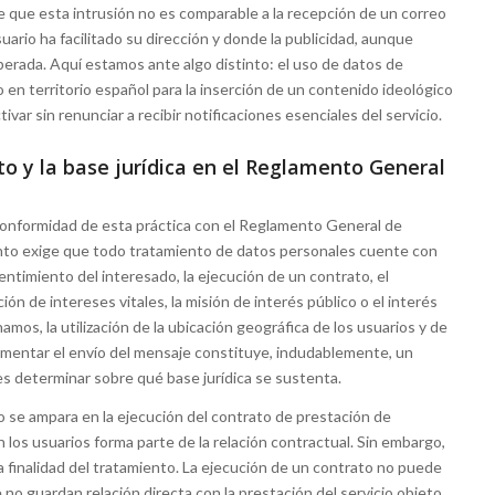
 que esta intrusión no es comparable a la recepción de un correo
uario ha facilitado su dirección y donde la publicidad, aunque
perada. Aquí estamos ante algo distinto: el uso de datos de
o en territorio español para la inserción de un contenido ideológico
var sin renunciar a recibir notificaciones esenciales del servicio.
to y la base jurídica en el Reglamento General
la conformidad de esta práctica con el Reglamento General de
ento exige que todo tratamiento de datos personales cuente con
sentimiento del interesado, la ejecución de un contrato, el
ión de intereses vitales, la misión de interés público o el interés
mos, la utilización de la ubicación geográfica de los usuarios y de
mentar el envío del mensaje constituye, indudablemente, un
s determinar sobre qué base jurídica se sustenta.
 se ampara en la ejecución del contrato de prestación de
 los usuarios forma parte de la relación contractual. Sin embargo,
a finalidad del tratamiento. La ejecución de un contrato no puede
e no guardan relación directa con la prestación del servicio objeto