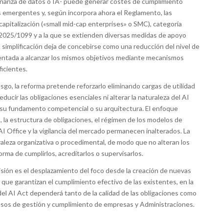
bernanza de datos o IA- puede generar costes de cumplimiento
emergentes y, según incorpora ahora el Reglamento, las
italización («small mid-cap enterprises» o SMC), categoría
 2025/1099 y a la que se extienden diversas medidas de apoyo
 simplificación deja de concebirse como una reducción del nivel de
ientada a alcanzar los mismos objetivos mediante mecanismos
icientes.
sgo, la reforma pretende reforzarlo eliminando cargas de utilidad
educir las obligaciones esenciales ni alterar la naturaleza del AI
su fundamento competencial o su arquitectura. El enfoque
s, la estructura de obligaciones, el régimen de los modelos de
AI Office y la vigilancia del mercado permanecen inalterados. La
aleza organizativa o procedimental, de modo que no alteran los
orma de cumplirlos, acreditarlos o supervisarlos.
visión es el desplazamiento del foco desde la creación de nuevas
que garantizan el cumplimiento efectivo de las existentes, en la
del AI Act dependerá tanto de la calidad de las obligaciones como
rocesos de gestión y cumplimiento de empresas y Administraciones.