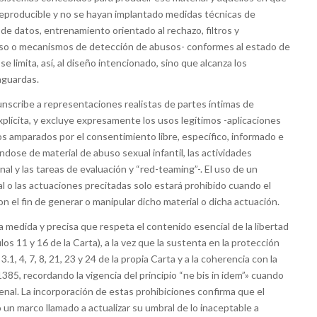
 reproducible y no se hayan implantado medidas técnicas de
e datos, entrenamiento orientado al rechazo, filtros y
 uso o mecanismos de detección de abusos- conformes al estado de
e limita, así, al diseño intencionado, sino que alcanza los
aguardas.
rcunscribe a representaciones realistas de partes íntimas de
xplícita, y excluye expresamente los usos legítimos -aplicaciones
os amparados por el consentimiento libre, específico, informado e
dose de material de abuso sexual infantil, las actividades
l y las tareas de evaluación y “red-teaming”-. El uso de un
l o las actuaciones precitadas solo estará prohibido cuando el
on el fin de generar o manipular dicho material o dicha actuación.
 la medida y precisa que respeta el contenido esencial de la libertad
los 11 y 16 de la Carta), a la vez que la sustenta en la protección
.1, 4, 7, 8, 21, 23 y 24 de la propia Carta y a la coherencia con la
385, recordando la vigencia del principio “ne bis in idem”» cuando
enal. La incorporación de estas prohibiciones confirma que el
un marco llamado a actualizar su umbral de lo inaceptable a