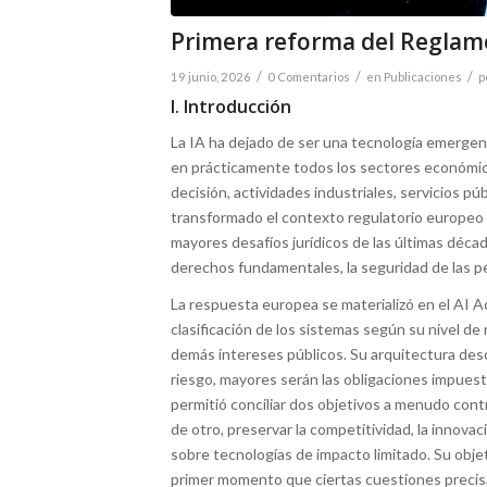
Primera reforma del Reglame
/
/
/
19 junio, 2026
0 Comentarios
en
Publicaciones
p
I. Introducción
La IA ha dejado de ser una tecnología emergen
en prácticamente todos los sectores económico
decisión, actividades industriales, servicios pú
transformado el contexto regulatorio europeo y 
mayores desafíos jurídicos de las últimas déca
derechos fundamentales, la seguridad de las pe
La respuesta europea se materializó en el AI A
clasificación de los sistemas según su nivel de
demás intereses públicos. Su arquitectura desc
riesgo, mayores serán las obligaciones impuestas
permitió conciliar dos objetivos a menudo contr
de otro, preservar la competitividad, la innova
sobre tecnologías de impacto limitado. Su objet
primer momento que ciertas cuestiones precisar