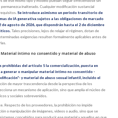
es de ese mismo tipo y modelo puedan seguir ofreciéndose sin
o permanezca inalterado. Cualquier modificación sustancial
requisitos.
Se introduce asimismo un periodo transitorio de
mas de IA generativa sujetos a las obligaciones de marcado
 2 de agosto de 2026, que dispondrán hasta el 2 de diciembre
ticos.
Tales precisiones, lejos de relajar el régimen, dotan de
e determinadas exigencias resulten formalmente aplicables antes de
las.
5. Material íntimo no consentido y material de abuso
 prohibidas del artículo 5 la comercialización, puesta en
 a generar o manipular material íntimo no consentido -
ficación”- y material de abuso sexual infantil, incluido el
ación de mayor trascendencia desde la perspectiva de los
fecciona un mecanismo de aplicación, sino que amplía el núcleo de
icos y sociales sobrevenidos.
ce. Respecto de los proveedores, la prohibición no impide
ción o manipulación de imágenes, vídeos o audio, sino que se
 sistemas concebidos para producir ese material y aquellos en que