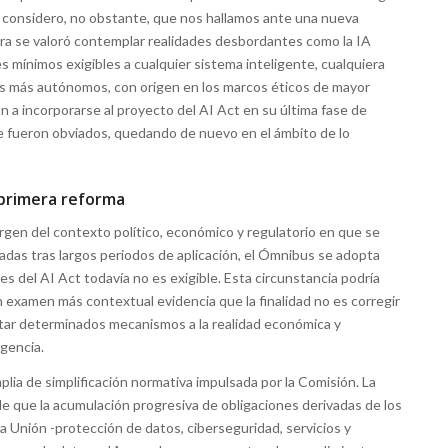
to, considero, no obstante, que nos hallamos ante una nueva
era se valoró contemplar realidades desbordantes como la IA
es mínimos exigibles a cualquier sistema inteligente, cualquiera
tes más autónomos, con origen en los marcos éticos de mayor
on a incorporarse al proyecto del AI Act en su última fase de
te fueron obviados, quedando de nuevo en el ámbito de lo
la primera reforma
rgen del contexto político, económico y regulatorio en que se
adas tras largos periodos de aplicación, el Ómnibus se adopta
es del AI Act todavía no es exigible. Esta circunstancia podría
n examen más contextual evidencia que la finalidad no es corregir
tar determinados mecanismos a la realidad económica y
gencia.
lia de simplificación normativa impulsada por la Comisión. La
e que la acumulación progresiva de obligaciones derivadas de los
a Unión -protección de datos, ciberseguridad, servicios y