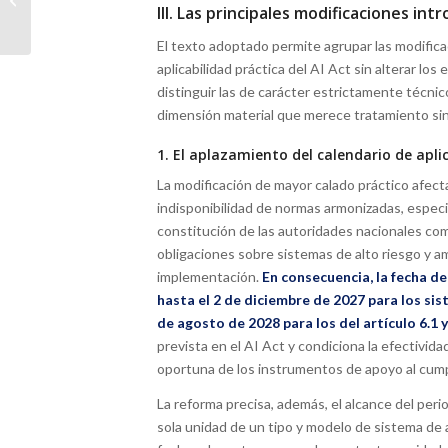
III. Las principales modificaciones int
responsable y derechos
digitales en el I
El texto adoptado permite agrupar las modificac
Encuentro...
aplicabilidad práctica del AI Act sin alterar l
distinguir las de carácter estrictamente técni
dimensión material que merece tratamiento sin
1. El aplazamiento del calendario de apli
La modificación de mayor calado práctico afecta 
indisponibilidad de normas armonizadas, especi
constitución de las autoridades nacionales com
obligaciones sobre sistemas de alto riesgo y a
implementación.
En consecuencia, la fecha de a
hasta el 2 de diciembre de 2027 para los siste
de agosto de 2028 para los del artículo 6.1 y 
prevista en el AI Act y condiciona la efectivida
oportuna de los instrumentos de apoyo al cump
La reforma precisa, además, el alcance del peri
sola unidad de un tipo y modelo de sistema de a