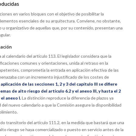
roducidas
iones en varios bloques con el objetivo de posibilitar la
os elementos esenciales de su arquitectura. Conviene, no obstante,
co u organizativo de aquellas que, por su contenido, presentan una
gular.
cación
al calendario del artículo 113. El legislador considera que la
ficaciones comunes y orientaciones, unida al retraso en la
petentes, comprometía la entrada en aplicación efectiva de las
menazaba con un incremento injustificado de los costes de
plicación de las secciones 1, 2 y 3 del capítulo III se difiere
mas de alto riesgo del artículo 6.2 y el anexo III, y hasta el 2
el anexo I.
La distinción reproduce la diferencia de plazos ya
d del nuevo calendario a que la Comisión asegure la disponibilidad
limiento.
odo transitorio del artículo 111.2, en la medida que bastará que una
lto riesgo se haya comercializado o puesto en servicio antes de la