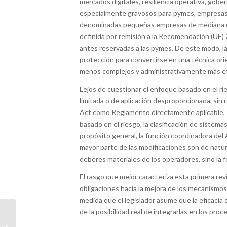
mercados digitales, resiliencia operativa, go
especialmente gravosos para pymes, empresas 
denominadas pequeñas empresas de mediana cap
definida por remisión a la Recomendación (UE)
antes reservadas a las pymes. De este modo, la
protección para convertirse en una técnica or
menos complejos y administrativamente más ef
Lejos de cuestionar el enfoque basado en el rie
limitada o de aplicación desproporcionada, sin r
Act como Reglamento directamente aplicable, 
basado en el riesgo, la clasificación de sistema
propósito general, la función coordinadora del 
mayor parte de las modificaciones son de natur
deberes materiales de los operadores, sino la f
El rasgo que mejor caracteriza esta primera re
obligaciones hacia la mejora de los mecanismos 
medida que el legislador asume que la eficacia 
de la posibilidad real de integrarlas en los p
ENATIC aporta su
visión sobre IA