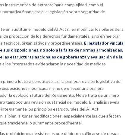
ros instrumentos de extraordinaria complejidad, como el
normativa financiera o la legislación sobre seguridad de
e en sustituir el modelo del AI Act ni en modificar los pilares de la
ivel de protección de los derechos fundamentales, sino en mejorar
es técnicos, organizativos y procedimentales.
El legislador vincula
 sus disposiciones, no solo a la falta de normas armonizadas,
de las estructuras nacionales de gobernanza y evaluación de la
as a los interesados evidenciaron la necesidad de medidas
primera lectura constituye, así, la primera revisión legislativa del
e disposiciones modificadas, sino de ofrecer una primera
lador la evolución futura del Reglamento. No se trata de un mero
ero tampoco una revisión sustancial del modelo. El análisis revela
 íntegramente los principios estructurales del AI Act
, si bien, algunas modificaciones, especialmente las que afectan
ce que trasciende lo puramente procedimental.
as prohibiciones de sistemas que debieron calificarse de riesgo