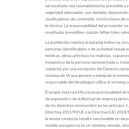
tal resultado sea razonablemente previsible y
seguridad adecuadas -por ejemplo, depuración d
clasificadores de contenido, restricciones de
la técnica. La responsabilidad del proveedor no s
resultados previsibles cuando faltan tales salv
La prohibición relativa al material íntimo se ci
personas identificables o de actividad sexual e
médicas, obras artísticas no realistas, supuest
inequívoco de la persona representada o, tratán
cubiertas por una excepción del Derecho naciona
sistema de IA que genere o manipule el materia
responsable del despliegue utilice el sistema c
El propio texto justifica la proporcionalidad de
de expresión y de la libertad de empresa (artícu
de los derechos reconocidos en los artículos 1, 3
Directiva 2011/93/UE y la Directiva (UE) 2024/1
la misma conducta resulte sancionable en vía p
modelo europeo no es un sistema cerrado, sino 