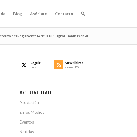
nda
Blog
Asóciate
Contacto
eforma del Reglamento IA de la UE: Digital Omnibus on AI
Seguir
Suscribirse
on X
a canal RSS
ACTUALIDAD
Asociación
En los Medios
Eventos
Noticias