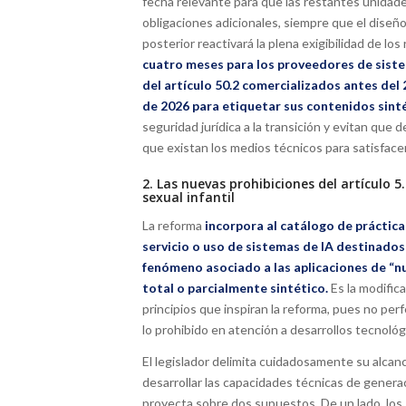
fecha relevante para que las restantes unidad
obligaciones adicionales, siempre que el diseñ
posterior reactivará la plena exigibilidad de los 
cuatro meses para los proveedores de siste
del artículo 50.2 comercializados antes del
de 2026 para etiquetar sus contenidos sinté
seguridad jurídica a la transición y evitan qu
que existan los medios técnicos para satisfacer
2. Las nuevas prohibiciones del artículo 
sexual infantil
La reforma
incorpora al catálogo de prácticas
servicio o uso de sistemas de IA destinados
fenómeno asociado a las aplicaciones de “nudi
total o parcialmente sintético.
Es la modific
principios que inspiran la reforma, pues no per
lo prohibido en atención a desarrollos tecnológ
El legislador delimita cuidadosamente su alcan
desarrollar las capacidades técnicas de genera
proyecta sobre dos supuestos. De un lado, los