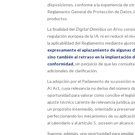
disposiciones, conforme a la experiencia de ot
Reglamento General de Protección de Datos, la 
productos.
La finalidad del
Digital Omnibus on AI
no consist
regulación europea de la IA, ni en reducir el n
la aplicabilidad del Reglamento mediante ajust
expresamente el aplazamiento de algunas de
sino también al retraso en la implantación 
conformidad,
sin perjuicio de que las consult
adicionales de clarificación.
La adopción por el Parlamento de su posición en 
AI Act, cuya relevancia no deriva del número d
oportunidad para valorar cómo concibe el legis
ajuste técnico carente de relevancia jurídica, p
un propósito intermedio, orientado a preservar
perfeccionando los mecanismos de su aplicación
al calendario y al artículo 5, poseen un alcan
Supone, además, una oportunidad para ampliar l