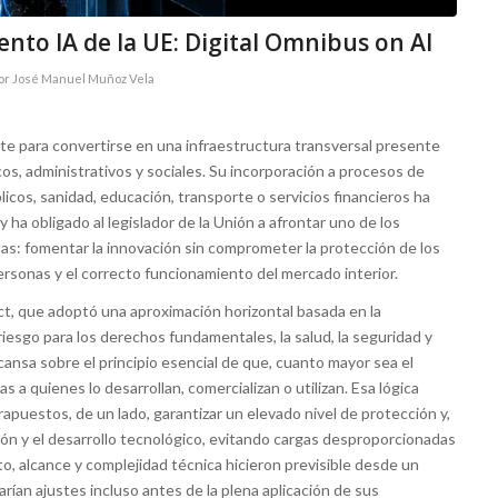
nto IA de la UE: Digital Omnibus on AI
or
José Manuel Muñoz Vela
te para convertirse en una infraestructura transversal presente
s, administrativos y sociales. Su incorporación a procesos de
blicos, sanidad, educación, transporte o servicios financieros ha
ha obligado al legislador de la Unión a afrontar uno de los
das: fomentar la innovación sin comprometer la protección de los
rsonas y el correcto funcionamiento del mercado interior.
ct, que adoptó una aproximación horizontal basada en la
 riesgo para los derechos fundamentales, la salud, la seguridad y
ansa sobre el principio esencial de que, cuanto mayor sea el
 a quienes lo desarrollan, comercializan o utilizan. Esa lógica
apuestos, de un lado, garantizar un elevado nivel de protección y,
ción y el desarrollo tecnológico, evitando cargas desproporcionadas
o, alcance y complejidad técnica hicieron previsible desde un
ían ajustes incluso antes de la plena aplicación de sus