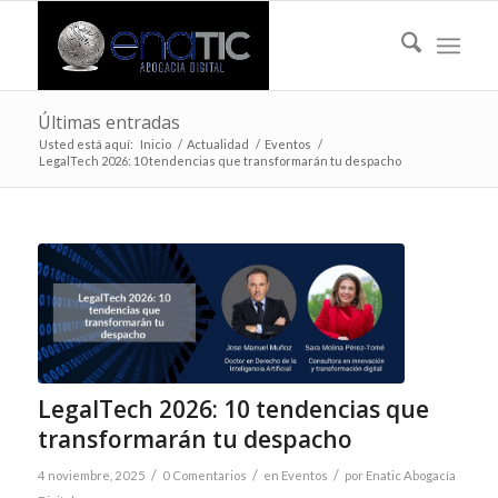
Últimas entradas
Usted está aquí:
Inicio
/
Actualidad
/
Eventos
/
LegalTech 2026: 10 tendencias que transformarán tu despacho
LegalTech 2026: 10 tendencias que
transformarán tu despacho
/
/
/
4 noviembre, 2025
0 Comentarios
en
Eventos
por
Enatic Abogacía