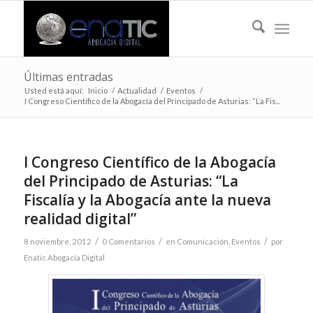
Últimas entradas
Usted está aquí:
Inicio
/
Actualidad
/
Eventos
/
I Congreso Científico de la Abogacía del Principado de Asturias: “La Fis...
I Congreso Científico de la Abogacía
del Principado de Asturias: “La
Fiscalía y la Abogacía ante la nueva
realidad digital”
/
/
/
8 noviembre, 2012
0 Comentarios
en
Comunicación
,
Eventos
por
Enatic Abogacía Digital