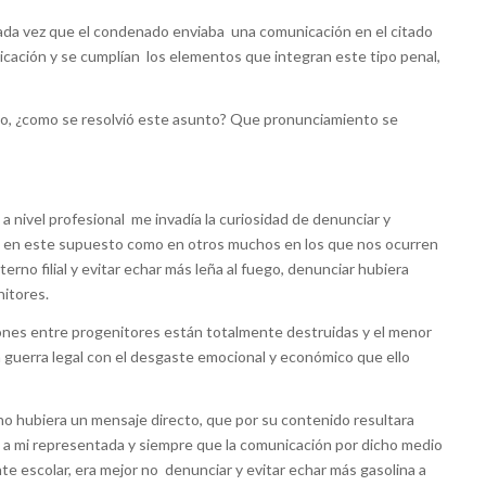
ada vez que el condenado enviaba una comunicación en el citado
nicación y se cumplían los elementos que integran este tipo penal,
do, ¿como se resolvió este asunto? Que pronunciamiento se
nivel profesional me invadía la curiosidad de denunciar y
, en este supuesto como en otros muchos en los que nos ocurren
erno filial y evitar echar más leña al fuego, denunciar hubiera
nitores.
ones entre progenitores están totalmente destruidas y el menor
va guerra legal con el desgaste emocional y económico que ello
no hubiera un mensaje directo, que por su contenido resultara
io a mi representada y siempre que la comunicación por dicho medio
e escolar, era mejor no denunciar y evitar echar más gasolina a