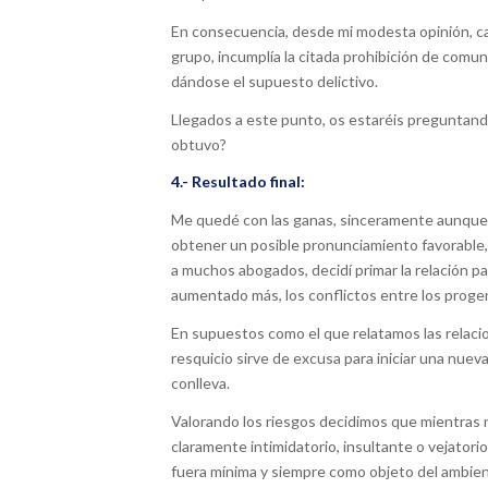
En consecuencia, desde mi modesta opinión, c
grupo, incumplía la citada prohibición de comu
dándose el supuesto delictivo.
Llegados a este punto, os estaréis preguntan
obtuvo?
4.- Resultado final:
Me quedé con las ganas, sinceramente aunque a 
obtener un posible pronunciamiento favorable
a muchos abogados, decidí primar la relación pat
aumentado más, los conflictos entre los proge
En supuestos como el que relatamos las relaci
resquicio sirve de excusa para iniciar una nue
conlleva.
Valorando los riesgos decidimos que mientras 
claramente intimidatorio, insultante o vejator
fuera mínima y siempre como objeto del ambient