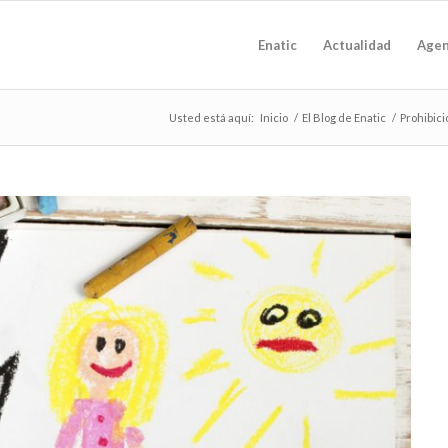
Enatic
Actualidad
Age
Usted está aquí:
Inicio
/
El Blog de Enatic
/
Prohibic