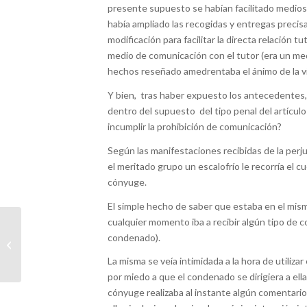
presente supuesto se habían facilitado medios a
había ampliado las recogidas y entregas preci
modificación para facilitar la directa relación 
medio de comunicación con el tutor (era un medi
hechos reseñado amedrentaba el ánimo de la v
Y bien, tras haber expuesto los antecedentes,
dentro del supuesto del tipo penal del artícu
incumplir la prohibición de comunicación?
Según las manifestaciones recibidas de la perju
el meritado grupo un escalofrío le recorría el c
cónyuge.
El simple hecho de saber que estaba en el mi
cualquier momento iba a recibir algún tipo de c
¿Cómo regular la
condenado).
economía colaborativa?
La misma se veía intimidada a la hora de utiliza
por miedo a que el condenado se dirigiera a ell
cónyuge realizaba al instante algún comentario 