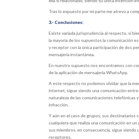
ella si relacionado, siendo su única intención in
Tras lo expuesto por mi parte me atrevo a comp
3.- Conclusiones:
Existe variada jurisprudencia al respecto, si b
la mayoría de los supuestos la comunicación es
y receptor con la única participación de dos p
mensajería instantánea.
En nuestro supuesto nos encontramos con comu
de la aplicación de mensajería WhatsApp.
A este respecto no podemos olvidar que la me
internet, sigue siendo una comunicación entre
naturaleza de las comunicaciones telefónicas y 
infracción.
Y aún en el caso de grupos, sus destinatarios
cualquiera que realiza una comunicación en un
sus miembros, en consecuencia, sigue siendo u
receptores.