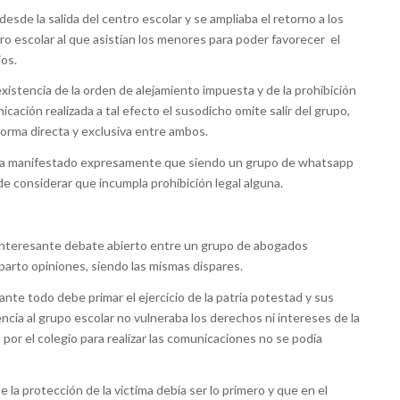
desde la salida del centro escolar y se ampliaba el retorno a los
ro escolar al que asistían los menores para poder favorecer el
jos.
xistencia de la orden de alejamiento impuesta y de la prohibición
cación realizada a tal efecto el susodicho omite salir del grupo,
forma directa y exclusiva entre ambos.
le ha manifestado expresamente que siendo un grupo de whatsapp
e considerar que incumpla prohibición legal alguna.
interesante debate abierto entre un grupo de abogados
parto opiniones, siendo las mismas dispares.
te todo debe primar el ejercicio de la patria potestad y sus
ia al grupo escolar no vulneraba los derechos ni intereses de la
por el colegio para realizar las comunicaciones no se podía
la protección de la victima debía ser lo primero y que en el