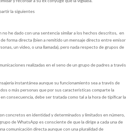
timidar y recordar a su ex cónyuge que la vigilaba.
artir la siguientes
ien no he dado con una sentencia similar a los hechos descritos, en
 de forma directa (bien a remitido un mensaje directo entre emisor
ersonas, un video, o una llamada), pero nada respecto de grupos de
nicaciones realizadas en el seno de un grupo de padres a través
nsajería instantánea aunque su funcionamiento sea a través de
 dos o más personas que por sus características comparte la
en consecuencia, debe ser tratada como tal a la hora de tipificar la
 son concretos en identidad y determinados y limitados en número,
 grupo de WhatsApp es consciente de que la dirige a cada una de
na comunicación directa aunque con una pluralidad de