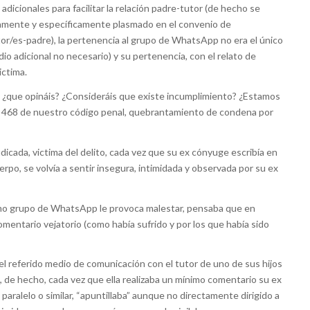
dicionales para facilitar la relación padre-tutor (de hecho se
samente y específicamente plasmado en el convenio de
tutor/es-padre), la pertenencia al grupo de WhatsApp no era el único
o adicional no necesario) y su pertenencia, con el relato de
ictima.
 ¿que opináis? ¿Consideráis que existe incumplimiento? ¿Estamos
lo 468 de nuestro código penal, quebrantamiento de condena por
dicada, victima del delito, cada vez que su ex cónyuge escribía en
uerpo, se volvía a sentir insegura, intimidada y observada por su ex
smo grupo de WhatsApp le provoca malestar, pensaba que en
omentario vejatorio (como había sufrido y por los que había sido
r el referido medio de comunicación con el tutor de uno de sus hijos
a, de hecho, cada vez que ella realizaba un mínimo comentario su ex
paralelo o similar, “apuntillaba” aunque no directamente dirigido a